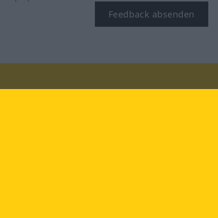
Feedback absenden
Besuchen Sie uns auf:
facebook
YouTube
Instagram
Langenscheidt
NUTZUNGSBEDINGUNGEN