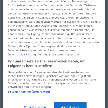
und wir besser mit Ihnen kommunizieren können. Notwendige,
funktionale und statistische Cookies, die für den Betrieb der Webseite
rutschen
und der statistischen Auswertung unserer Webseite erforderlich sind,
werden auf Grundlage unserer Vorauswahl immer auf Ihrem Endgerät
Übersicht aller Übersetzungen
gespeichert. Marketing-Cookies und Cookies, die der Bereitstellung
personalisierter Werbung dienen, werden nur gespeichert, wenn Sie uns
(Für mehr Details die Übersetzung anklicken/antippen)
durch einen Klick auf den „Akzeptieren“-Button Ihr Einverständnis
geben. Klicken Sie ansonsten auf „Fortfahren ohne Akzeptieren“. Sie
skli
können Ihre Einwilligung jederzeit für zukünftige Besuche unserer
Webseite widerrufen. Wenn Sie weitere Informationen zu den Cookies
und den Anpassungsmöglichkeiten möchten, klicken Sie einfach auf den
Button „Mehr Optionen“. Weitergehende Hinweise zu der
Datenverarbeitung entnehmen Sie ansonsten unserer
Datenschutzerklärung
. Hier finden Sie unser
Impressum
.
skli
rutschen
Wir und unsere Partner verarbeiten Daten, um
Folgendes bereitzustellen:
Genaue Geolocation-Daten verwenden. Geräteeigenschaften zur
Synonyme für "rutschen"
Identifikation aktiv abfragen. Speichern von und/oder Zugriff auf
Informationen auf einem Gerät. Personalisierte Werbung und Inhalte,
Messung von Werbung und Inhalten, Zielgruppenforschung und
Entwicklung von Dienstleistungen.
gleiten
Liste der Partner (Lieferanten)
© OpenThesaurus.de
Mehr Optionen
Akzeptieren