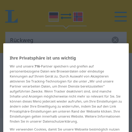
Ihre Privatsphäre ist uns wichtig
Deutsch-Norwegisch Wörterbuch
Rückweg
Wir und unsere
716
-Partner speichern und greifen auf
Deutsch-Norwegisch Übersetzung
personenbezogene Daten wie Browserdaten oder eindeutige
Kennungen auf Ihrem Gerät zu. Durch Auswahl von Akzeptieren
für "Rückweg"
aktivieren Sie Tracking-Technologien für die unter „Wir und unsere
Partner verarbeiten Daten, um Ihnen Dienste bereitzustellen“
aufgeführten Zwecke. Wenn Tracker deaktiviert sind, sind manche
Inhalte und Anzeigen möglicherweise nicht mehr so relevant für Sie. Sie
"Rückweg" Norwegisch
können dieses Menü jederzeit wieder aufrufen, um Ihre Einstellungen zu
ändern oder Ihre Einwilligung zu widerrufen, indem Sie auf den Link
Übersetzung
Privatsphäre-Einstellungen am unteren Rand der Webseite klicken. Ihre
Einstellungen gelten innerhalb unseres Website. Weitere Informationen
finden Sie in unserer Datenschutzerklärung.
„Rückweg“
: Maskulinum
Wir verwenden Cookies, damit Sie unsere Webseite bestmöglich nutzen