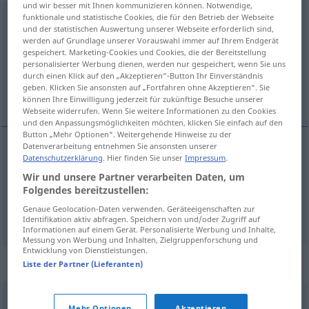
und wir besser mit Ihnen kommunizieren können. Notwendige,
funktionale und statistische Cookies, die für den Betrieb der Webseite
Rückweg
m
und der statistischen Auswertung unserer Webseite erforderlich sind,
werden auf Grundlage unserer Vorauswahl immer auf Ihrem Endgerät
Übersicht aller Übersetzungen
gespeichert. Marketing-Cookies und Cookies, die der Bereitstellung
(Für mehr Details die Übersetzung anklicken/antippen)
personalisierter Werbung dienen, werden nur gespeichert, wenn Sie uns
durch einen Klick auf den „Akzeptieren“-Button Ihr Einverständnis
geben. Klicken Sie ansonsten auf „Fortfahren ohne Akzeptieren“. Sie
på tilbakeveien
können Ihre Einwilligung jederzeit für zukünftige Besuche unserer
Webseite widerrufen. Wenn Sie weitere Informationen zu den Cookies
und den Anpassungsmöglichkeiten möchten, klicken Sie einfach auf den
Button „Mehr Optionen“. Weitergehende Hinweise zu der
Datenverarbeitung entnehmen Sie ansonsten unserer
Beispiele
Datenschutzerklärung
. Hier finden Sie unser
Impressum
.
auf dem Rückweg
Wir und unsere Partner verarbeiten Daten, um
Folgendes bereitzustellen:
på
tilbakeveien
Genaue Geolocation-Daten verwenden. Geräteeigenschaften zur
Identifikation aktiv abfragen. Speichern von und/oder Zugriff auf
Informationen auf einem Gerät. Personalisierte Werbung und Inhalte,
Messung von Werbung und Inhalten, Zielgruppenforschung und
Entwicklung von Dienstleistungen.
Synonyme für "Rückweg"
Liste der Partner (Lieferanten)
Mehr Optionen
Akzeptieren