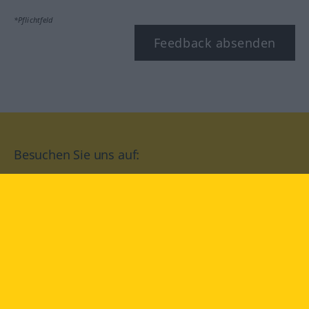
*Pflichtfeld
Feedback absenden
Besuchen Sie uns auf:
facebook
YouTube
Instagram
Langenscheidt