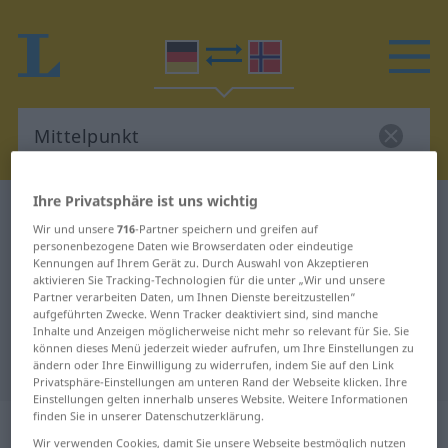
Ihre Privatsphäre ist uns wichtig
Deutsch-Norwegisch Wörterbuch
Mittelpunkt
Wir und unsere
716
-Partner speichern und greifen auf
Deutsch-Norwegisch Übersetzung
personenbezogene Daten wie Browserdaten oder eindeutige
Kennungen auf Ihrem Gerät zu. Durch Auswahl von Akzeptieren
für "Mittelpunkt"
aktivieren Sie Tracking-Technologien für die unter „Wir und unsere
Partner verarbeiten Daten, um Ihnen Dienste bereitzustellen“
aufgeführten Zwecke. Wenn Tracker deaktiviert sind, sind manche
"Mittelpunkt" Norwegisch
Inhalte und Anzeigen möglicherweise nicht mehr so relevant für Sie. Sie
können dieses Menü jederzeit wieder aufrufen, um Ihre Einstellungen zu
Übersetzung
ändern oder Ihre Einwilligung zu widerrufen, indem Sie auf den Link
Privatsphäre-Einstellungen am unteren Rand der Webseite klicken. Ihre
Einstellungen gelten innerhalb unseres Website. Weitere Informationen
finden Sie in unserer Datenschutzerklärung.
„Mittelpunkt“
: Maskulinum
Wir verwenden Cookies, damit Sie unsere Webseite bestmöglich nutzen