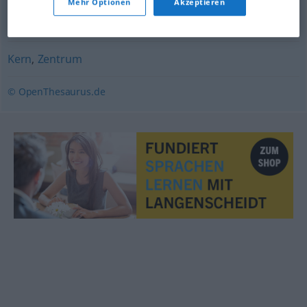
Mehr Optionen
Akzeptieren
Zentrum
,
Mitte
Kern
,
Zentrum
© OpenThesaurus.de