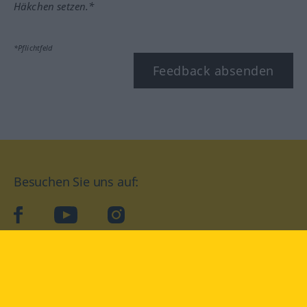
Häkchen setzen.*
*Pflichtfeld
Feedback absenden
Besuchen Sie uns auf:
facebook
YouTube
Instagram
Langenscheidt