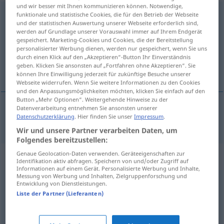
und wir besser mit Ihnen kommunizieren können. Notwendige,
Mittelpunkt
m
funktionale und statistische Cookies, die für den Betrieb der Webseite
und der statistischen Auswertung unserer Webseite erforderlich sind,
werden auf Grundlage unserer Vorauswahl immer auf Ihrem Endgerät
Übersicht aller Übersetzungen
gespeichert. Marketing-Cookies und Cookies, die der Bereitstellung
(Für mehr Details die Übersetzung anklicken/antippen)
personalisierter Werbung dienen, werden nur gespeichert, wenn Sie uns
durch einen Klick auf den „Akzeptieren“-Button Ihr Einverständnis
geben. Klicken Sie ansonsten auf „Fortfahren ohne Akzeptieren“. Sie
midtpunkt
können Ihre Einwilligung jederzeit für zukünftige Besuche unserer
Webseite widerrufen. Wenn Sie weitere Informationen zu den Cookies
und den Anpassungsmöglichkeiten möchten, klicken Sie einfach auf den
Button „Mehr Optionen“. Weitergehende Hinweise zu der
Datenverarbeitung entnehmen Sie ansonsten unserer
Datenschutzerklärung
. Hier finden Sie unser
Impressum
.
midtpunkt
n
Mittelpunkt
Wir und unsere Partner verarbeiten Daten, um
Folgendes bereitzustellen:
Genaue Geolocation-Daten verwenden. Geräteeigenschaften zur
Synonyme für "Mittelpunkt"
Identifikation aktiv abfragen. Speichern von und/oder Zugriff auf
Informationen auf einem Gerät. Personalisierte Werbung und Inhalte,
Messung von Werbung und Inhalten, Zielgruppenforschung und
Entwicklung von Dienstleistungen.
Brennpunkt
,
Zentrum (der Aufmerksamkeit)
Liste der Partner (Lieferanten)
Zentrum
,
Kern