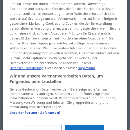
und wir besser mit Ihnen kommunizieren können. Notwendige,
funktionale und statistische Cookies, die für den Betrieb der Webseite
Übersicht aller Übersetzungen
und der statistischen Auswertung unserer Webseite erforderlich sind,
(Für mehr Details die Übersetzung anklicken/antippen)
werden auf Grundlage unserer Vorauswahl immer auf Ihrem Endgerät
gespeichert. Marketing-Cookies und Cookies, die der Bereitstellung
personalisierter Werbung dienen, werden nur gespeichert, wenn Sie uns
lyst
durch einen Klick auf den „Akzeptieren“-Button Ihr Einverständnis
geben. Klicken Sie ansonsten auf „Fortfahren ohne Akzeptieren“. Sie
können Ihre Einwilligung jederzeit für zukünftige Besuche unserer
Webseite widerrufen. Wenn Sie weitere Informationen zu den Cookies
und den Anpassungsmöglichkeiten möchten, klicken Sie einfach auf den
Button „Mehr Optionen“. Weitergehende Hinweise zu der
lyst
m/f
Lust
Datenverarbeitung entnehmen Sie ansonsten unserer
Datenschutzerklärung
. Hier finden Sie unser
Impressum
.
Wir und unsere Partner verarbeiten Daten, um
Folgendes bereitzustellen:
Synonyme für "Lust"
Genaue Geolocation-Daten verwenden. Geräteeigenschaften zur
Identifikation aktiv abfragen. Speichern von und/oder Zugriff auf
Informationen auf einem Gerät. Personalisierte Werbung und Inhalte,
Messung von Werbung und Inhalten, Zielgruppenforschung und
Entwicklung von Dienstleistungen.
Appetit (auf)
,
Trieb
,
Sehnsucht (nach)
,
Wunsch (nach)
,
Liste der Partner (Lieferanten)
Verlangen (nach)