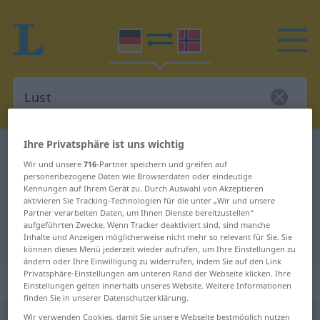
Ihre Privatsphäre ist uns wichtig
Deutsch-Norwegisch Wörterbuch
Lust
Wir und unsere
716
-Partner speichern und greifen auf
Deutsch-Norwegisch Übersetzung
personenbezogene Daten wie Browserdaten oder eindeutige
Kennungen auf Ihrem Gerät zu. Durch Auswahl von Akzeptieren
für "Lust"
aktivieren Sie Tracking-Technologien für die unter „Wir und unsere
Partner verarbeiten Daten, um Ihnen Dienste bereitzustellen“
aufgeführten Zwecke. Wenn Tracker deaktiviert sind, sind manche
"Lust" Norwegisch Übersetzung
Inhalte und Anzeigen möglicherweise nicht mehr so relevant für Sie. Sie
können dieses Menü jederzeit wieder aufrufen, um Ihre Einstellungen zu
ändern oder Ihre Einwilligung zu widerrufen, indem Sie auf den Link
Privatsphäre-Einstellungen am unteren Rand der Webseite klicken. Ihre
„Lust“
: Femininum
Einstellungen gelten innerhalb unseres Website. Weitere Informationen
finden Sie in unserer Datenschutzerklärung.
Lust
Wir verwenden Cookies, damit Sie unsere Webseite bestmöglich nutzen
f