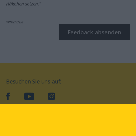
Häkchen setzen.*
*Pflichtfeld
Feedback absenden
Besuchen Sie uns auf:
facebook
YouTube
Instagram
Langenscheidt