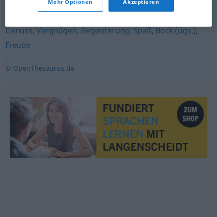
Mehr Optionen
Akzeptieren
Verlangen
,
Neigung
,
Hang
Genuss
,
Vergnügen
,
Begeisterung
,
Spaß
,
Bock (ugs.)
,
Freude
© OpenThesaurus.de