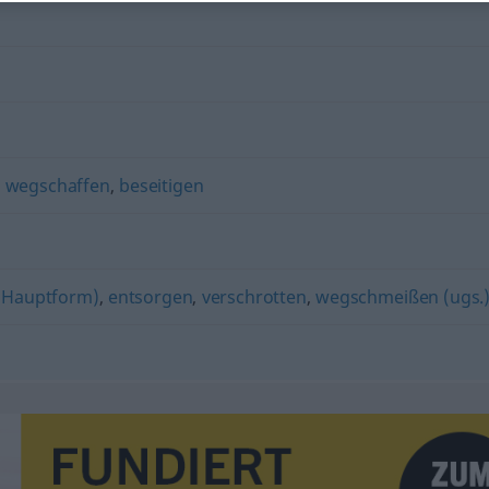
,
wegschaffen
,
beseitigen
(Hauptform)
,
entsorgen
,
verschrotten
,
wegschmeißen (ugs.