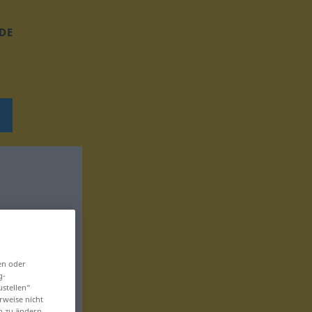
DE
en oder
g-
ustellen“
rweise nicht
en zu ändern