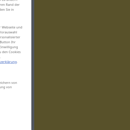
eren Rand der
den Sie in
er Webseite und
 Vorauswahl
sonalisierter
Button Ihr
Einwilligung
zu den Cookies
.
zerklärung
.
eichern von
sung von