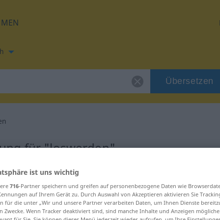
HMEN
h
Übersetzen
en
ung für "loswerden"
atsphäre ist uns wichtig
setzung
sere
716
-Partner speichern und greifen auf personenbezogene Daten wie Browserdat
Kennungen auf Ihrem Gerät zu. Durch Auswahl von Akzeptieren aktivieren Sie Trackin
n für die unter „Wir und unsere Partner verarbeiten Daten, um Ihnen Dienste bereitz
n Zwecke. Wenn Tracker deaktiviert sind, sind manche Inhalte und Anzeigen mögliche
evant für Sie. Sie können dieses Menü jederzeit wieder aufrufen, um Ihre Einstellung