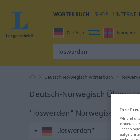
WÖRTERBUCH
SHOP
UNTERNE
Deutsch
Norwegisc
Deutsch-Norwegisch Wörterbuch
loswerd
Deutsch-Norwegisch Übersetz
Ihre Priv
"loswerden" Norwegisch Über
Wir und un
eindeutige 
„loswerden“
Technologie
aufgeführte
mehr so rel