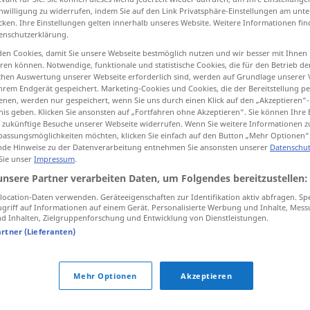
inwilligung zu widerrufen, indem Sie auf den Link Privatsphäre-Einstellungen am unt
cken. Ihre Einstellungen gelten innerhalb unseres Website. Weitere Informationen fin
enschutzerklärung.
en Cookies, damit Sie unsere Webseite bestmöglich nutzen und wir besser mit Ihnen
tippen)
en können. Notwendige, funktionale und statistische Cookies, die für den Betrieb d
ischen Auswertung unserer Webseite erforderlich sind, werden auf Grundlage unserer
hrem Endgerät gespeichert. Marketing-Cookies und Cookies, die der Bereitstellung per
nen, werden nur gespeichert, wenn Sie uns durch einen Klick auf den „Akzeptieren“-
nis geben. Klicken Sie ansonsten auf „Fortfahren ohne Akzeptieren“. Sie können Ihre 
ür zukünftige Besuche unserer Webseite widerrufen. Wenn Sie weitere Informationen 
assungsmöglichkeiten möchten, klicken Sie einfach auf den Button „Mehr Optionen“
de Hinweise zu der Datenverarbeitung entnehmen Sie ansonsten unserer
Datenschut
loswerden
 Sie unser
Impressum
.
unsere Partner verarbeiten Daten, um Folgendes bereitzustellen:
ocation-Daten verwenden. Geräteeigenschaften zur Identifikation aktiv abfragen. Sp
griff auf Informationen auf einem Gerät. Personalisierte Werbung und Inhalte, Mes
 Inhalten, Zielgruppenforschung und Entwicklung von Dienstleistungen.
artner (Lieferanten)
Mehr Optionen
Akzeptieren
en (ugs.)