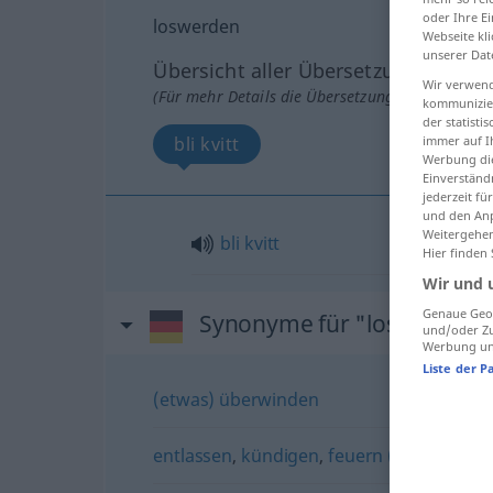
oder Ihre E
loswerden
Webseite kli
unserer Dat
Übersicht aller Übersetzungen
Wir verwend
(Für mehr Details die Übersetzung anklicken/an
kommunizier
der statist
immer auf I
bli kvitt
Werbung die
Einverständ
jederzeit f
und den Anp
Weitergehen
bli
kvitt
Hier finden
Wir und 
Genaue Geol
Synonyme für "loswerden"
und/oder Zu
Werbung und
Liste der P
(etwas) überwinden
entlassen
,
kündigen
,
feuern (ugs.)
,
absäg