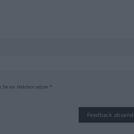
m Sie ein Häkchen setzen.*
Feedback absend