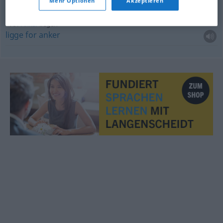
Mehr Optionen
Akzeptieren
vor
Anker
liegen
ligge
for
anker