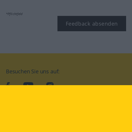
*Pflichtfeld
Feedback absenden
Besuchen Sie uns auf:
facebook
YouTube
Instagram
Langenscheidt