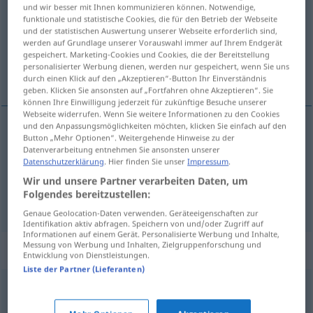
und wir besser mit Ihnen kommunizieren können. Notwendige,
funktionale und statistische Cookies, die für den Betrieb der Webseite
Übersicht aller Übersetzungen
und der statistischen Auswertung unserer Webseite erforderlich sind,
(Für mehr Details die Übersetzung anklicken/antippen)
werden auf Grundlage unserer Vorauswahl immer auf Ihrem Endgerät
gespeichert. Marketing-Cookies und Cookies, die der Bereitstellung
personalisierter Werbung dienen, werden nur gespeichert, wenn Sie uns
ligge, skyldes
durch einen Klick auf den „Akzeptieren“-Button Ihr Einverständnis
geben. Klicken Sie ansonsten auf „Fortfahren ohne Akzeptieren“. Sie
können Ihre Einwilligung jederzeit für zukünftige Besuche unserer
Webseite widerrufen. Wenn Sie weitere Informationen zu den Cookies
und den Anpassungsmöglichkeiten möchten, klicken Sie einfach auf den
Button „Mehr Optionen“. Weitergehende Hinweise zu der
ligge
liegen
Datenverarbeitung entnehmen Sie ansonsten unserer
Datenschutzerklärung
. Hier finden Sie unser
Impressum
.
skyldes
(
an
)
liegen
FIG
Wir und unsere Partner verarbeiten Daten, um
DAT
Folgendes bereitzustellen:
Genaue Geolocation-Daten verwenden. Geräteeigenschaften zur
Identifikation aktiv abfragen. Speichern von und/oder Zugriff auf
Informationen auf einem Gerät. Personalisierte Werbung und Inhalte,
Messung von Werbung und Inhalten, Zielgruppenforschung und
Beispielsätze für "liegen"
Entwicklung von Dienstleistungen.
Liste der Partner (Lieferanten)
in
Führung
liegen
ligge
i
teten