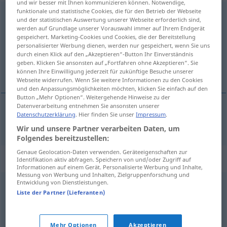
und wir besser mit Ihnen kommunizieren können. Notwendige,
funktionale und statistische Cookies, die für den Betrieb der Webseite
Krankheit
f
und der statistischen Auswertung unserer Webseite erforderlich sind,
werden auf Grundlage unserer Vorauswahl immer auf Ihrem Endgerät
Übersicht aller Übersetzungen
gespeichert. Marketing-Cookies und Cookies, die der Bereitstellung
personalisierter Werbung dienen, werden nur gespeichert, wenn Sie uns
(Für mehr Details die Übersetzung anklicken/antippen)
durch einen Klick auf den „Akzeptieren“-Button Ihr Einverständnis
geben. Klicken Sie ansonsten auf „Fortfahren ohne Akzeptieren“. Sie
sykdom
können Ihre Einwilligung jederzeit für zukünftige Besuche unserer
Webseite widerrufen. Wenn Sie weitere Informationen zu den Cookies
und den Anpassungsmöglichkeiten möchten, klicken Sie einfach auf den
Button „Mehr Optionen“. Weitergehende Hinweise zu der
Datenverarbeitung entnehmen Sie ansonsten unserer
Datenschutzerklärung
. Hier finden Sie unser
Impressum
.
sykdom
m
Krankheit
Wir und unsere Partner verarbeiten Daten, um
Folgendes bereitzustellen:
Genaue Geolocation-Daten verwenden. Geräteeigenschaften zur
Synonyme für "Krankheit"
Identifikation aktiv abfragen. Speichern von und/oder Zugriff auf
Informationen auf einem Gerät. Personalisierte Werbung und Inhalte,
Messung von Werbung und Inhalten, Zielgruppenforschung und
Entwicklung von Dienstleistungen.
Leiden
,
Erkrankung
,
Beschwerden (ugs.)
Liste der Partner (Lieferanten)
© OpenThesaurus.de
Mehr Optionen
Akzeptieren