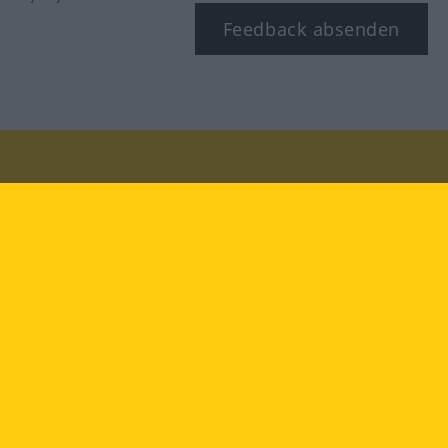
Feedback absenden
Besuchen Sie uns auf:
facebook
YouTube
Instagram
Langenscheidt
NUTZUNGSBEDINGUNGEN