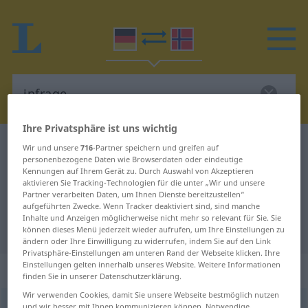
Ihre Privatsphäre ist uns wichtig
Deutsch-Norwegisch Wörterbuch
infrage
Wir und unsere
716
-Partner speichern und greifen auf
personenbezogene Daten wie Browserdaten oder eindeutige
Deutsch-Norwegisch Übersetzung
Kennungen auf Ihrem Gerät zu. Durch Auswahl von Akzeptieren
aktivieren Sie Tracking-Technologien für die unter „Wir und unsere
für "infrage"
Partner verarbeiten Daten, um Ihnen Dienste bereitzustellen“
aufgeführten Zwecke. Wenn Tracker deaktiviert sind, sind manche
Inhalte und Anzeigen möglicherweise nicht mehr so relevant für Sie. Sie
"infrage" Norwegisch Übersetzung
können dieses Menü jederzeit wieder aufrufen, um Ihre Einstellungen zu
ändern oder Ihre Einwilligung zu widerrufen, indem Sie auf den Link
Privatsphäre-Einstellungen am unteren Rand der Webseite klicken. Ihre
Einstellungen gelten innerhalb unseres Website. Weitere Informationen
„infrage“
finden Sie in unserer Datenschutzerklärung.
Wir verwenden Cookies, damit Sie unsere Webseite bestmöglich nutzen
infrage
und wir besser mit Ihnen kommunizieren können. Notwendige,