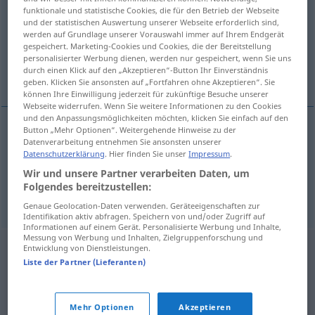
funktionale und statistische Cookies, die für den Betrieb der Webseite
und der statistischen Auswertung unserer Webseite erforderlich sind,
Übersicht aller Übersetzungen
werden auf Grundlage unserer Vorauswahl immer auf Ihrem Endgerät
(Für mehr Details die Übersetzung anklicken/antippen)
gespeichert. Marketing-Cookies und Cookies, die der Bereitstellung
personalisierter Werbung dienen, werden nur gespeichert, wenn Sie uns
durch einen Klick auf den „Akzeptieren“-Button Ihr Einverständnis
det kommer ikke på tale
geben. Klicken Sie ansonsten auf „Fortfahren ohne Akzeptieren“. Sie
können Ihre Einwilligung jederzeit für zukünftige Besuche unserer
Webseite widerrufen. Wenn Sie weitere Informationen zu den Cookies
und den Anpassungsmöglichkeiten möchten, klicken Sie einfach auf den
Button „Mehr Optionen“. Weitergehende Hinweise zu der
Beispiele
Datenverarbeitung entnehmen Sie ansonsten unserer
Datenschutzerklärung
. Hier finden Sie unser
Impressum
.
das kommt nicht infrage
Wir und unsere Partner verarbeiten Daten, um
det
kommer
ikke
på
tale
Folgendes bereitzustellen:
Genaue Geolocation-Daten verwenden. Geräteeigenschaften zur
Identifikation aktiv abfragen. Speichern von und/oder Zugriff auf
Informationen auf einem Gerät. Personalisierte Werbung und Inhalte,
Messung von Werbung und Inhalten, Zielgruppenforschung und
Entwicklung von Dienstleistungen.
Liste der Partner (Lieferanten)
Mehr Optionen
Akzeptieren