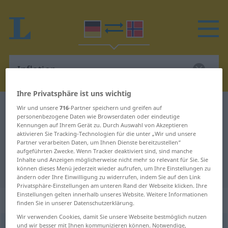
Ihre Privatsphäre ist uns wichtig
Deutsch-Norwegisch Wörterbuch
Inflation
Wir und unsere
716
-Partner speichern und greifen auf
personenbezogene Daten wie Browserdaten oder eindeutige
Deutsch-Norwegisch Übersetzung
Kennungen auf Ihrem Gerät zu. Durch Auswahl von Akzeptieren
aktivieren Sie Tracking-Technologien für die unter „Wir und unsere
für "Inflation"
Partner verarbeiten Daten, um Ihnen Dienste bereitzustellen“
aufgeführten Zwecke. Wenn Tracker deaktiviert sind, sind manche
Inhalte und Anzeigen möglicherweise nicht mehr so relevant für Sie. Sie
"Inflation" Norwegisch Übersetzung
können dieses Menü jederzeit wieder aufrufen, um Ihre Einstellungen zu
ändern oder Ihre Einwilligung zu widerrufen, indem Sie auf den Link
Privatsphäre-Einstellungen am unteren Rand der Webseite klicken. Ihre
Einstellungen gelten innerhalb unseres Website. Weitere Informationen
„Inflation“
: Femininum
finden Sie in unserer Datenschutzerklärung.
Wir verwenden Cookies, damit Sie unsere Webseite bestmöglich nutzen
und wir besser mit Ihnen kommunizieren können. Notwendige,
Inflation
f