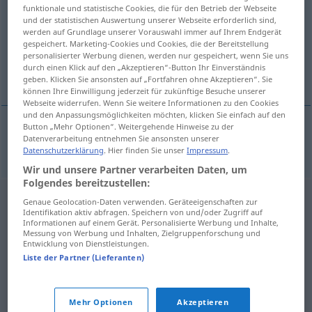
funktionale und statistische Cookies, die für den Betrieb der Webseite
und der statistischen Auswertung unserer Webseite erforderlich sind,
Übersicht aller Übersetzungen
werden auf Grundlage unserer Vorauswahl immer auf Ihrem Endgerät
(Für mehr Details die Übersetzung anklicken/antippen)
gespeichert. Marketing-Cookies und Cookies, die der Bereitstellung
personalisierter Werbung dienen, werden nur gespeichert, wenn Sie uns
durch einen Klick auf den „Akzeptieren“-Button Ihr Einverständnis
inflasjon
geben. Klicken Sie ansonsten auf „Fortfahren ohne Akzeptieren“. Sie
können Ihre Einwilligung jederzeit für zukünftige Besuche unserer
Webseite widerrufen. Wenn Sie weitere Informationen zu den Cookies
und den Anpassungsmöglichkeiten möchten, klicken Sie einfach auf den
Button „Mehr Optionen“. Weitergehende Hinweise zu der
Datenverarbeitung entnehmen Sie ansonsten unserer
inflasjon
m
Inflation
Datenschutzerklärung
. Hier finden Sie unser
Impressum
.
Wir und unsere Partner verarbeiten Daten, um
Folgendes bereitzustellen:
Genaue Geolocation-Daten verwenden. Geräteeigenschaften zur
Identifikation aktiv abfragen. Speichern von und/oder Zugriff auf
Informationen auf einem Gerät. Personalisierte Werbung und Inhalte,
Messung von Werbung und Inhalten, Zielgruppenforschung und
Entwicklung von Dienstleistungen.
Liste der Partner (Lieferanten)
Mehr Optionen
Akzeptieren