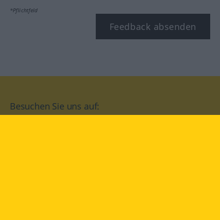
*Pflichtfeld
Feedback absenden
Besuchen Sie uns auf:
facebook
YouTube
Instagram
Langenscheidt
NUTZUNGSBEDINGUNGEN