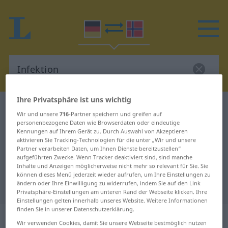
Ihre Privatsphäre ist uns wichtig
Deutsch-Norwegisch Wörterbuch
Infektion
Wir und unsere
716
-Partner speichern und greifen auf
Deutsch-Norwegisch Übersetzung
personenbezogene Daten wie Browserdaten oder eindeutige
Kennungen auf Ihrem Gerät zu. Durch Auswahl von Akzeptieren
für "Infektion"
aktivieren Sie Tracking-Technologien für die unter „Wir und unsere
Partner verarbeiten Daten, um Ihnen Dienste bereitzustellen“
aufgeführten Zwecke. Wenn Tracker deaktiviert sind, sind manche
Inhalte und Anzeigen möglicherweise nicht mehr so relevant für Sie. Sie
"Infektion" Norwegisch
können dieses Menü jederzeit wieder aufrufen, um Ihre Einstellungen zu
ändern oder Ihre Einwilligung zu widerrufen, indem Sie auf den Link
Übersetzung
Privatsphäre-Einstellungen am unteren Rand der Webseite klicken. Ihre
Einstellungen gelten innerhalb unseres Website. Weitere Informationen
finden Sie in unserer Datenschutzerklärung.
„Infektion“
: Femininum
Wir verwenden Cookies, damit Sie unsere Webseite bestmöglich nutzen