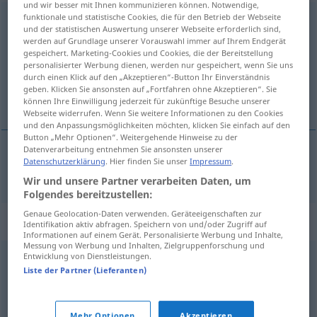
und wir besser mit Ihnen kommunizieren können. Notwendige,
funktionale und statistische Cookies, die für den Betrieb der Webseite
Infektion
f
und der statistischen Auswertung unserer Webseite erforderlich sind,
werden auf Grundlage unserer Vorauswahl immer auf Ihrem Endgerät
Übersicht aller Übersetzungen
gespeichert. Marketing-Cookies und Cookies, die der Bereitstellung
(Für mehr Details die Übersetzung anklicken/antippen)
personalisierter Werbung dienen, werden nur gespeichert, wenn Sie uns
durch einen Klick auf den „Akzeptieren“-Button Ihr Einverständnis
geben. Klicken Sie ansonsten auf „Fortfahren ohne Akzeptieren“. Sie
infeksjon
können Ihre Einwilligung jederzeit für zukünftige Besuche unserer
Webseite widerrufen. Wenn Sie weitere Informationen zu den Cookies
und den Anpassungsmöglichkeiten möchten, klicken Sie einfach auf den
Button „Mehr Optionen“. Weitergehende Hinweise zu der
Datenverarbeitung entnehmen Sie ansonsten unserer
Datenschutzerklärung
. Hier finden Sie unser
Impressum
.
infeksjon
m
Infektion
Wir und unsere Partner verarbeiten Daten, um
Folgendes bereitzustellen:
Genaue Geolocation-Daten verwenden. Geräteeigenschaften zur
Synonyme für "Infektion"
Identifikation aktiv abfragen. Speichern von und/oder Zugriff auf
Informationen auf einem Gerät. Personalisierte Werbung und Inhalte,
Messung von Werbung und Inhalten, Zielgruppenforschung und
Entwicklung von Dienstleistungen.
Infektionskrankheit
Liste der Partner (Lieferanten)
Ansteckung
Mehr Optionen
Akzeptieren