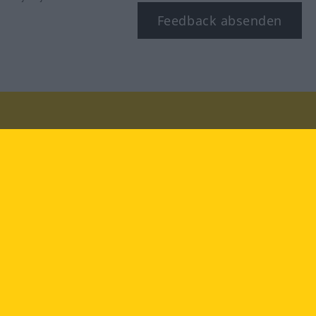
Feedback absenden
Besuchen Sie uns auf:
facebook
YouTube
Instagram
Langenscheidt
NUTZUNGSBEDINGUNGEN