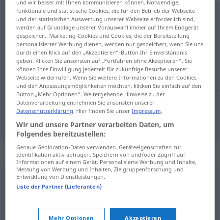
und wir besser mit Ihnen kommunizieren können. Notwendige,
funktionale und statistische Cookies, die für den Betrieb der Webseite
improvisieren
und der statistischen Auswertung unserer Webseite erforderlich sind,
werden auf Grundlage unserer Vorauswahl immer auf Ihrem Endgerät
Übersicht aller Übersetzungen
gespeichert. Marketing-Cookies und Cookies, die der Bereitstellung
personalisierter Werbung dienen, werden nur gespeichert, wenn Sie uns
(Für mehr Details die Übersetzung anklicken/antippen)
durch einen Klick auf den „Akzeptieren“-Button Ihr Einverständnis
geben. Klicken Sie ansonsten auf „Fortfahren ohne Akzeptieren“. Sie
improvisere
können Ihre Einwilligung jederzeit für zukünftige Besuche unserer
Webseite widerrufen. Wenn Sie weitere Informationen zu den Cookies
und den Anpassungsmöglichkeiten möchten, klicken Sie einfach auf den
Button „Mehr Optionen“. Weitergehende Hinweise zu der
Datenverarbeitung entnehmen Sie ansonsten unserer
Datenschutzerklärung
. Hier finden Sie unser
Impressum
.
improvisere
improvisieren
Wir und unsere Partner verarbeiten Daten, um
Folgendes bereitzustellen:
Genaue Geolocation-Daten verwenden. Geräteeigenschaften zur
Synonyme für "improvisieren"
Identifikation aktiv abfragen. Speichern von und/oder Zugriff auf
Informationen auf einem Gerät. Personalisierte Werbung und Inhalte,
Messung von Werbung und Inhalten, Zielgruppenforschung und
Entwicklung von Dienstleistungen.
(irgendwie) zurechtkommen
,
(sich) behelfen
Liste der Partner (Lieferanten)
© OpenThesaurus.de
Mehr Optionen
Akzeptieren