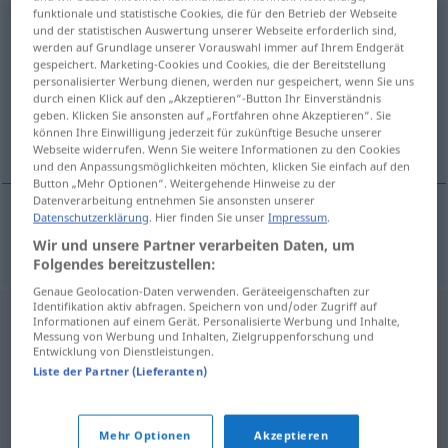
funktionale und statistische Cookies, die für den Betrieb der Webseite
ideologisch
und der statistischen Auswertung unserer Webseite erforderlich sind,
werden auf Grundlage unserer Vorauswahl immer auf Ihrem Endgerät
gespeichert. Marketing-Cookies und Cookies, die der Bereitstellung
Übersicht aller Übersetzungen
personalisierter Werbung dienen, werden nur gespeichert, wenn Sie uns
(Für mehr Details die Übersetzung anklicken/antippen)
durch einen Klick auf den „Akzeptieren“-Button Ihr Einverständnis
geben. Klicken Sie ansonsten auf „Fortfahren ohne Akzeptieren“. Sie
können Ihre Einwilligung jederzeit für zukünftige Besuche unserer
ideologisk
Webseite widerrufen. Wenn Sie weitere Informationen zu den Cookies
und den Anpassungsmöglichkeiten möchten, klicken Sie einfach auf den
Button „Mehr Optionen“. Weitergehende Hinweise zu der
Datenverarbeitung entnehmen Sie ansonsten unserer
Datenschutzerklärung
. Hier finden Sie unser
Impressum
.
ideologisk
ideologisch
Wir und unsere Partner verarbeiten Daten, um
Folgendes bereitzustellen:
Genaue Geolocation-Daten verwenden. Geräteeigenschaften zur
Identifikation aktiv abfragen. Speichern von und/oder Zugriff auf
Informationen auf einem Gerät. Personalisierte Werbung und Inhalte,
Messung von Werbung und Inhalten, Zielgruppenforschung und
Entwicklung von Dienstleistungen.
Liste der Partner (Lieferanten)
Mehr Optionen
Akzeptieren