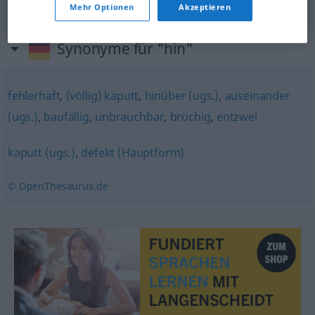
Mehr Optionen
Akzeptieren
Synonyme für "hin"
fehlerhaft
,
(völlig) kaputt
,
hinüber (ugs.)
,
auseinander
(ugs.)
,
baufällig
,
unbrauchbar
,
brüchig
,
entzwei
kaputt (ugs.)
,
defekt (Hauptform)
© OpenThesaurus.de