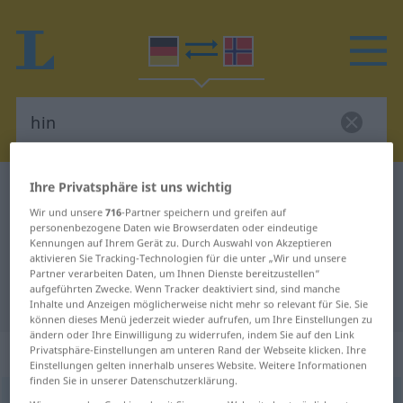
Ihre Privatsphäre ist uns wichtig
Deutsch-Norwegisch Wörterbuch
hin
Wir und unsere
716
-Partner speichern und greifen auf
Deutsch-Norwegisch Übersetzung
personenbezogene Daten wie Browserdaten oder eindeutige
Kennungen auf Ihrem Gerät zu. Durch Auswahl von Akzeptieren
für "hin"
aktivieren Sie Tracking-Technologien für die unter „Wir und unsere
Partner verarbeiten Daten, um Ihnen Dienste bereitzustellen“
aufgeführten Zwecke. Wenn Tracker deaktiviert sind, sind manche
"hin" Norwegisch Übersetzung
Inhalte und Anzeigen möglicherweise nicht mehr so relevant für Sie. Sie
können dieses Menü jederzeit wieder aufrufen, um Ihre Einstellungen zu
ändern oder Ihre Einwilligung zu widerrufen, indem Sie auf den Link
„hin“
Privatsphäre-Einstellungen am unteren Rand der Webseite klicken. Ihre
Einstellungen gelten innerhalb unseres Website. Weitere Informationen
finden Sie in unserer Datenschutzerklärung.
hin