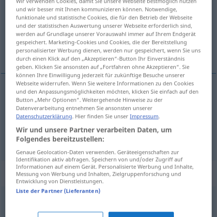
Wir verwenden Cookies, damit Sie unsere Webseite bestmöglich nutzen
und wir besser mit Ihnen kommunizieren können. Notwendige,
Übersicht aller Übersetzungen
funktionale und statistische Cookies, die für den Betrieb der Webseite
und der statistischen Auswertung unserer Webseite erforderlich sind,
(Für mehr Details die Übersetzung anklicken/antippen)
werden auf Grundlage unserer Vorauswahl immer auf Ihrem Endgerät
gespeichert. Marketing-Cookies und Cookies, die der Bereitstellung
borte, forbi, hen
personalisierter Werbung dienen, werden nur gespeichert, wenn Sie uns
durch einen Klick auf den „Akzeptieren“-Button Ihr Einverständnis
geben. Klicken Sie ansonsten auf „Fortfahren ohne Akzeptieren“. Sie
können Ihre Einwilligung jederzeit für zukünftige Besuche unserer
Webseite widerrufen. Wenn Sie weitere Informationen zu den Cookies
und den Anpassungsmöglichkeiten möchten, klicken Sie einfach auf den
borte
,
forbi
hin
Button „Mehr Optionen“. Weitergehende Hinweise zu der
Datenverarbeitung entnehmen Sie ansonsten unserer
Datenschutzerklärung
. Hier finden Sie unser
Impressum
.
hen
hin
Wir und unsere Partner verarbeiten Daten, um
Folgendes bereitzustellen:
Genaue Geolocation-Daten verwenden. Geräteeigenschaften zur
Identifikation aktiv abfragen. Speichern von und/oder Zugriff auf
Informationen auf einem Gerät. Personalisierte Werbung und Inhalte,
Beispielsätze für "hin"
Messung von Werbung und Inhalten, Zielgruppenforschung und
Entwicklung von Dienstleistungen.
Liste der Partner (Lieferanten)
hin und
her
fram
og
tilbake