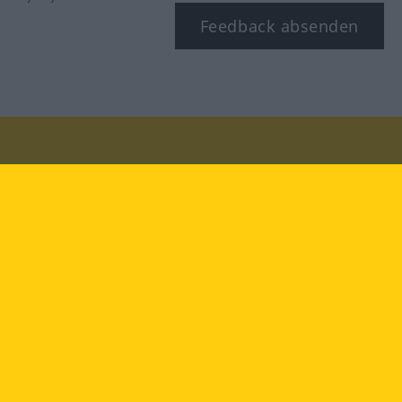
Feedback absenden
Besuchen Sie uns auf:
facebook
YouTube
Instagram
Langenscheidt
NUTZUNGSBEDINGUNGEN