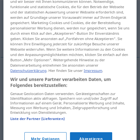
und wir besser mit Ihnen kommunizieren können. Notwendige,
funktionale und statistische Cookies, die für den Betrieb der Webseite
herunterladen
und der statistischen Auswertung unserer Webseite erforderlich sind,
werden auf Grundlage unserer Vorauswahl immer auf Ihrem Endgerät
Übersicht aller Übersetzungen
gespeichert. Marketing-Cookies und Cookies, die der Bereitstellung
personalisierter Werbung dienen, werden nur gespeichert, wenn Sie uns
(Für mehr Details die Übersetzung anklicken/antippen)
durch einen Klick auf den „Akzeptieren“-Button Ihr Einverständnis
geben. Klicken Sie ansonsten auf „Fortfahren ohne Akzeptieren“. Sie
laste ned
können Ihre Einwilligung jederzeit für zukünftige Besuche unserer
Webseite widerrufen. Wenn Sie weitere Informationen zu den Cookies
und den Anpassungsmöglichkeiten möchten, klicken Sie einfach auf den
Button „Mehr Optionen“. Weitergehende Hinweise zu der
Datenverarbeitung entnehmen Sie ansonsten unserer
Datenschutzerklärung
. Hier finden Sie unser
Impressum
.
laste
ned
herunterladen
IT
Wir und unsere Partner verarbeiten Daten, um
Folgendes bereitzustellen:
Genaue Geolocation-Daten verwenden. Geräteeigenschaften zur
Synonyme für "herunterladen"
Identifikation aktiv abfragen. Speichern von und/oder Zugriff auf
Informationen auf einem Gerät. Personalisierte Werbung und Inhalte,
Messung von Werbung und Inhalten, Zielgruppenforschung und
Entwicklung von Dienstleistungen.
laden
,
downloaden (engl.)
Liste der Partner (Lieferanten)
© OpenThesaurus.de
Mehr Optionen
Akzeptieren