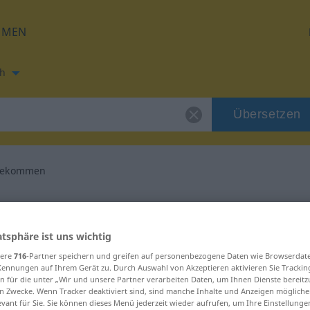
HMEN
h
Übersetzen
bekommen
zung für "herausbekommen"
atsphäre ist uns wichtig
h Übersetzung
sere
716
-Partner speichern und greifen auf personenbezogene Daten wie Browserdat
Kennungen auf Ihrem Gerät zu. Durch Auswahl von Akzeptieren aktivieren Sie Trackin
n für die unter „Wir und unsere Partner verarbeiten Daten, um Ihnen Dienste bereitz
n Zwecke. Wenn Tracker deaktiviert sind, sind manche Inhalte und Anzeigen mögliche
evant für Sie. Sie können dieses Menü jederzeit wieder aufrufen, um Ihre Einstellung