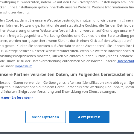
inwilligung zu widerrufen, indem Sie auf den Link Privatsphäre-Einstellungen am unt
cken. Ihre Einstellungen gelten innerhalb unseres Website. Weitere Informationen fin
enschutzerklärung.
en Cookies, damit Sie unsere Webseite bestmöglich nutzen und wir besser mit Ihnen
en können. Notwendige, funktionale und statistische Cookies, die für den Betrieb d
tippen)
ischen Auswertung unserer Webseite erforderlich sind, werden auf Grundlage unserer
hrem Endgerät gespeichert. Marketing-Cookies und Cookies, die der Bereitstellung per
nen, werden nur gespeichert, wenn Sie uns durch einen Klick auf den „Akzeptieren“-
nis geben. Klicken Sie ansonsten auf „Fortfahren ohne Akzeptieren“. Sie können Ihre 
ür zukünftige Besuche unserer Webseite widerrufen. Wenn Sie weitere Informationen 
assungsmöglichkeiten möchten, klicken Sie einfach auf den Button „Mehr Optionen“
de Hinweise zu der Datenverarbeitung entnehmen Sie ansonsten unserer
Datenschut
herausbekommen
 Sie unser
Impressum
.
unsere Partner verarbeiten Daten, um Folgendes bereitzustellen:
ocation-Daten verwenden. Geräteeigenschaften zur Identifikation aktiv abfragen. Sp
herausbekommen
erfahren
griff auf Informationen auf einem Gerät. Personalisierte Werbung und Inhalte, Mes
 Inhalten, Zielgruppenforschung und Entwicklung von Dienstleistungen.
artner (Lieferanten)
herausbekommen
Fleck
Mehr Optionen
Akzeptieren
kommen"