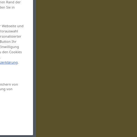
eren Rand der
den Sie in
er Webseite und
 Vorauswahl
sonalisierter
Button Ihr
Einwilligung
zu den Cookies
.
zerklärung
.
eichern von
sung von