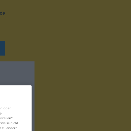
DE
en oder
g-
ustellen“
rweise nicht
en zu ändern