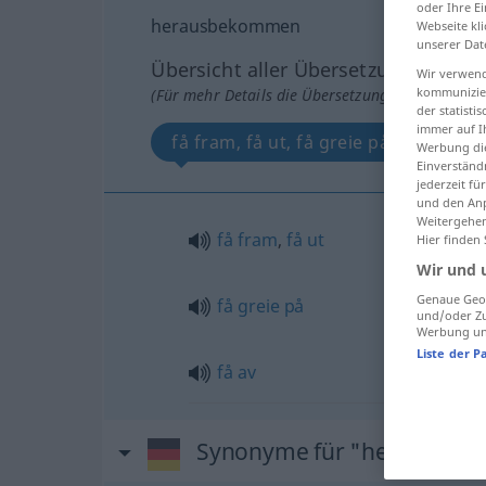
oder Ihre E
herausbekommen
Webseite kli
unserer Dat
Übersicht aller Übersetzungen
Wir verwend
kommunizier
(Für mehr Details die Übersetzung anklicken/an
der statist
immer auf I
få fram, få ut, få greie på, få av
Werbung die
Einverständ
jederzeit f
und den Anp
Weitergehen
få
fram
,
få
ut
Hier finden
Wir und 
Genaue Geol
få
greie
på
und/oder Zu
Werbung und
Liste der P
få
av
Synonyme für "herausbe