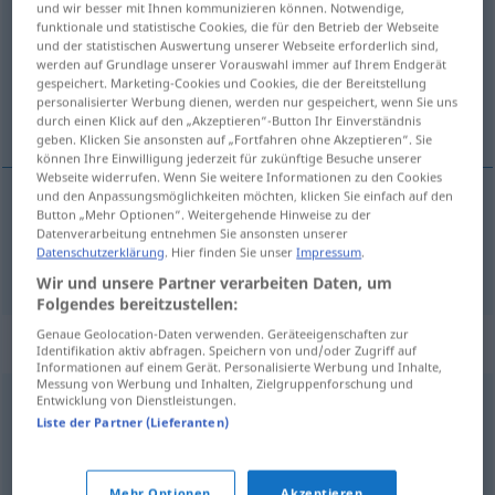
und wir besser mit Ihnen kommunizieren können. Notwendige,
funktionale und statistische Cookies, die für den Betrieb der Webseite
Übersicht aller Übersetzungen
und der statistischen Auswertung unserer Webseite erforderlich sind,
werden auf Grundlage unserer Vorauswahl immer auf Ihrem Endgerät
(Für mehr Details die Übersetzung anklicken/antippen)
gespeichert. Marketing-Cookies und Cookies, die der Bereitstellung
personalisierter Werbung dienen, werden nur gespeichert, wenn Sie uns
i går
durch einen Klick auf den „Akzeptieren“-Button Ihr Einverständnis
geben. Klicken Sie ansonsten auf „Fortfahren ohne Akzeptieren“. Sie
können Ihre Einwilligung jederzeit für zukünftige Besuche unserer
Webseite widerrufen. Wenn Sie weitere Informationen zu den Cookies
und den Anpassungsmöglichkeiten möchten, klicken Sie einfach auf den
Button „Mehr Optionen“. Weitergehende Hinweise zu der
i
går
gestern
Datenverarbeitung entnehmen Sie ansonsten unserer
Datenschutzerklärung
. Hier finden Sie unser
Impressum
.
Wir und unsere Partner verarbeiten Daten, um
Folgendes bereitzustellen:
Genaue Geolocation-Daten verwenden. Geräteeigenschaften zur
Beispielsätze für "gestern"
Identifikation aktiv abfragen. Speichern von und/oder Zugriff auf
Informationen auf einem Gerät. Personalisierte Werbung und Inhalte,
Messung von Werbung und Inhalten, Zielgruppenforschung und
Entwicklung von Dienstleistungen.
erst
gestern
Liste der Partner (Lieferanten)
senest
i
går
Mehr Optionen
Akzeptieren