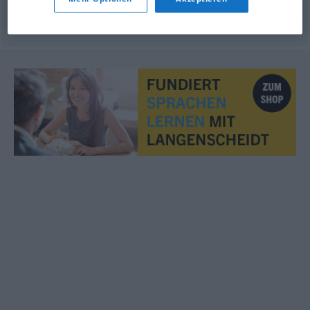
seit
gestern
siden
i
går