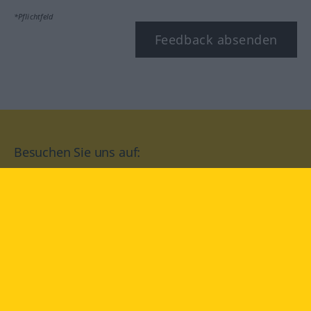
*Pflichtfeld
Feedback absenden
Besuchen Sie uns auf:
facebook
YouTube
Instagram
Langenscheidt
NUTZUNGSBEDINGUNGEN