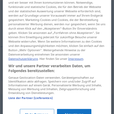
und wir besser mit Ihnen kommunizieren können. Notwendige,
gestatten
funktionale und statistische Cookies, die für den Betrieb der Webseite
und der statistischen Auswertung unserer Webseite erforderlich sind,
werden auf Grundlage unserer Vorauswahl immer auf Ihrem Endgerät
Übersicht aller Übersetzungen
gespeichert. Marketing-Cookies und Cookies, die der Bereitstellung
(Für mehr Details die Übersetzung anklicken/antippen)
personalisierter Werbung dienen, werden nur gespeichert, wenn Sie uns
durch einen Klick auf den „Akzeptieren“-Button Ihr Einverständnis
geben. Klicken Sie ansonsten auf „Fortfahren ohne Akzeptieren“. Sie
tillate
können Ihre Einwilligung jederzeit für zukünftige Besuche unserer
Webseite widerrufen. Wenn Sie weitere Informationen zu den Cookies
und den Anpassungsmöglichkeiten möchten, klicken Sie einfach auf den
Button „Mehr Optionen“. Weitergehende Hinweise zu der
Datenverarbeitung entnehmen Sie ansonsten unserer
Datenschutzerklärung
. Hier finden Sie unser
Impressum
.
tillate
gestatten
Wir und unsere Partner verarbeiten Daten, um
Folgendes bereitzustellen:
Genaue Geolocation-Daten verwenden. Geräteeigenschaften zur
Identifikation aktiv abfragen. Speichern von und/oder Zugriff auf
Informationen auf einem Gerät. Personalisierte Werbung und Inhalte,
Synonyme für "gestatten"
Messung von Werbung und Inhalten, Zielgruppenforschung und
Entwicklung von Dienstleistungen.
Liste der Partner (Lieferanten)
zugestehen
,
einräumen
,
anerkennen
,
erlauben