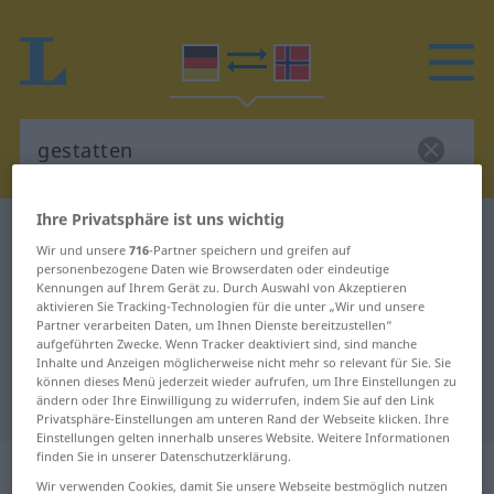
Ihre Privatsphäre ist uns wichtig
Deutsch-Norwegisch Wörterbuch
gestatten
Wir und unsere
716
-Partner speichern und greifen auf
Deutsch-Norwegisch Übersetzung
personenbezogene Daten wie Browserdaten oder eindeutige
Kennungen auf Ihrem Gerät zu. Durch Auswahl von Akzeptieren
für "gestatten"
aktivieren Sie Tracking-Technologien für die unter „Wir und unsere
Partner verarbeiten Daten, um Ihnen Dienste bereitzustellen“
aufgeführten Zwecke. Wenn Tracker deaktiviert sind, sind manche
Inhalte und Anzeigen möglicherweise nicht mehr so relevant für Sie. Sie
"gestatten" Norwegisch
können dieses Menü jederzeit wieder aufrufen, um Ihre Einstellungen zu
Übersetzung
ändern oder Ihre Einwilligung zu widerrufen, indem Sie auf den Link
Privatsphäre-Einstellungen am unteren Rand der Webseite klicken. Ihre
Einstellungen gelten innerhalb unseres Website. Weitere Informationen
finden Sie in unserer Datenschutzerklärung.
„gestatten“
Wir verwenden Cookies, damit Sie unsere Webseite bestmöglich nutzen