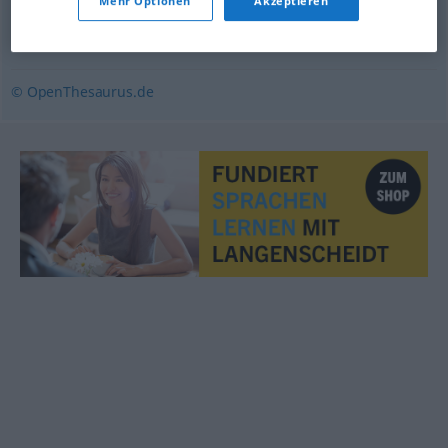
Mehr Optionen
Akzeptieren
bewilligen
,
erlauben
,
ermöglichen
,
zulassen
,
gewähren
,
lassen
© OpenThesaurus.de