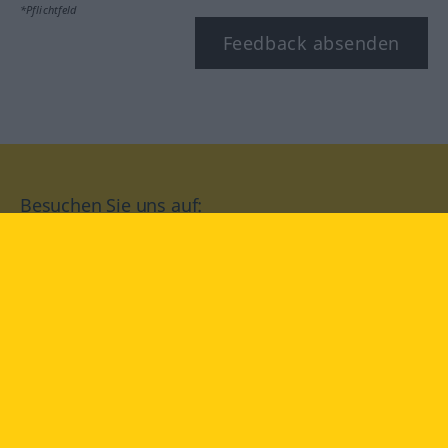
*Pflichtfeld
Feedback absenden
Besuchen Sie uns auf:
facebook
YouTube
Instagram
Langenscheidt
NUTZUNGSBEDINGUNGEN