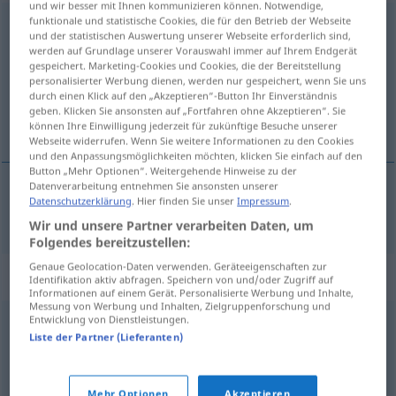
und wir besser mit Ihnen kommunizieren können. Notwendige,
funktionale und statistische Cookies, die für den Betrieb der Webseite
genügsam
und der statistischen Auswertung unserer Webseite erforderlich sind,
werden auf Grundlage unserer Vorauswahl immer auf Ihrem Endgerät
Übersicht aller Übersetzungen
gespeichert. Marketing-Cookies und Cookies, die der Bereitstellung
personalisierter Werbung dienen, werden nur gespeichert, wenn Sie uns
(Für mehr Details die Übersetzung anklicken/antippen)
durch einen Klick auf den „Akzeptieren“-Button Ihr Einverständnis
geben. Klicken Sie ansonsten auf „Fortfahren ohne Akzeptieren“. Sie
nøysom
können Ihre Einwilligung jederzeit für zukünftige Besuche unserer
Webseite widerrufen. Wenn Sie weitere Informationen zu den Cookies
und den Anpassungsmöglichkeiten möchten, klicken Sie einfach auf den
Button „Mehr Optionen“. Weitergehende Hinweise zu der
Datenverarbeitung entnehmen Sie ansonsten unserer
Datenschutzerklärung
. Hier finden Sie unser
Impressum
.
nøysom
genügsam
Wir und unsere Partner verarbeiten Daten, um
Folgendes bereitzustellen:
Genaue Geolocation-Daten verwenden. Geräteeigenschaften zur
Synonyme für "genügsam"
Identifikation aktiv abfragen. Speichern von und/oder Zugriff auf
Informationen auf einem Gerät. Personalisierte Werbung und Inhalte,
Messung von Werbung und Inhalten, Zielgruppenforschung und
Entwicklung von Dienstleistungen.
bescheiden
,
schlicht
,
karg
,
anspruchslos
,
einfach
,
Liste der Partner (Lieferanten)
spärlich
Mehr Optionen
Akzeptieren