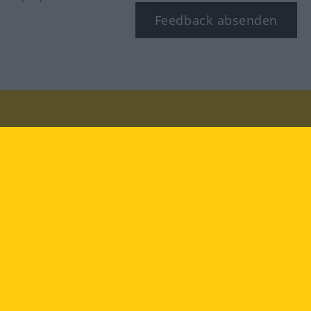
Feedback absenden
Besuchen Sie uns auf:
facebook
YouTube
Instagram
Langenscheidt
NUTZUNGSBEDINGUNGEN