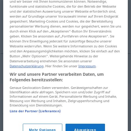
und wir besser mit Ihnen kommunizieren können. Notwendige,
funktionale und statistische Cookies, die für den Betrieb der Webseite
Generation
f
und der statistischen Auswertung unserer Webseite erforderlich sind,
werden auf Grundlage unserer Vorauswahl immer auf Ihrem Endgerät
Übersicht aller Übersetzungen
gespeichert. Marketing-Cookies und Cookies, die der Bereitstellung
personalisierter Werbung dienen, werden nur gespeichert, wenn Sie uns
(Für mehr Details die Übersetzung anklicken/antippen)
durch einen Klick auf den „Akzeptieren“-Button Ihr Einverständnis
geben. Klicken Sie ansonsten auf „Fortfahren ohne Akzeptieren“. Sie
generasjon
können Ihre Einwilligung jederzeit für zukünftige Besuche unserer
Webseite widerrufen. Wenn Sie weitere Informationen zu den Cookies
und den Anpassungsmöglichkeiten möchten, klicken Sie einfach auf den
Button „Mehr Optionen“. Weitergehende Hinweise zu der
Datenverarbeitung entnehmen Sie ansonsten unserer
Datenschutzerklärung
. Hier finden Sie unser
Impressum
.
generasjon
m
Generation
Wir und unsere Partner verarbeiten Daten, um
Folgendes bereitzustellen:
Genaue Geolocation-Daten verwenden. Geräteeigenschaften zur
Synonyme für "Generation"
Identifikation aktiv abfragen. Speichern von und/oder Zugriff auf
Informationen auf einem Gerät. Personalisierte Werbung und Inhalte,
Messung von Werbung und Inhalten, Zielgruppenforschung und
Entwicklung von Dienstleistungen.
Jahrgang
Liste der Partner (Lieferanten)
© OpenThesaurus.de
Mehr Optionen
Akzeptieren