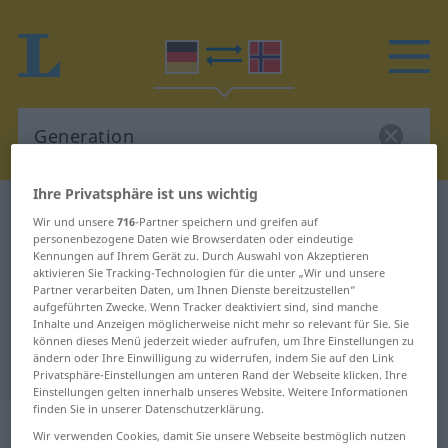
Ihre Privatsphäre ist uns wichtig
Deutsch-Norwegisch Wörterbuch
Generation
Wir und unsere
716
-Partner speichern und greifen auf
Deutsch-Norwegisch Übersetzung
personenbezogene Daten wie Browserdaten oder eindeutige
Kennungen auf Ihrem Gerät zu. Durch Auswahl von Akzeptieren
für "Generation"
aktivieren Sie Tracking-Technologien für die unter „Wir und unsere
Partner verarbeiten Daten, um Ihnen Dienste bereitzustellen“
aufgeführten Zwecke. Wenn Tracker deaktiviert sind, sind manche
Inhalte und Anzeigen möglicherweise nicht mehr so relevant für Sie. Sie
"Generation" Norwegisch
können dieses Menü jederzeit wieder aufrufen, um Ihre Einstellungen zu
ändern oder Ihre Einwilligung zu widerrufen, indem Sie auf den Link
Übersetzung
Privatsphäre-Einstellungen am unteren Rand der Webseite klicken. Ihre
Einstellungen gelten innerhalb unseres Website. Weitere Informationen
finden Sie in unserer Datenschutzerklärung.
„Generation“
: Femininum
Wir verwenden Cookies, damit Sie unsere Webseite bestmöglich nutzen