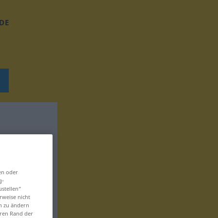
DE
en oder
g-
ustellen“
rweise nicht
en zu ändern
eren Rand der