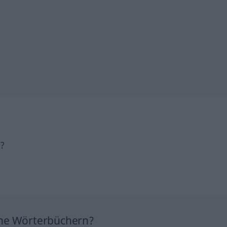
h?
ine Wörterbüchern?