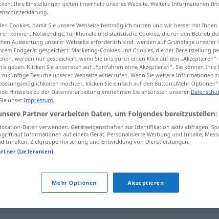
cken. Ihre Einstellungen gelten innerhalb unseres Website. Weitere Informationen fin
enschutzerklärung.
en Cookies, damit Sie unsere Webseite bestmöglich nutzen und wir besser mit Ihnen
en können. Notwendige, funktionale und statistische Cookies, die für den Betrieb d
tippen)
ischen Auswertung unserer Webseite erforderlich sind, werden auf Grundlage unserer
hrem Endgerät gespeichert. Marketing-Cookies und Cookies, die der Bereitstellung per
nen, werden nur gespeichert, wenn Sie uns durch einen Klick auf den „Akzeptieren“-
nis geben. Klicken Sie ansonsten auf „Fortfahren ohne Akzeptieren“. Sie können Ihre 
ür zukünftige Besuche unserer Webseite widerrufen. Wenn Sie weitere Informationen 
assungsmöglichkeiten möchten, klicken Sie einfach auf den Button „Mehr Optionen“
de Hinweise zu der Datenverarbeitung entnehmen Sie ansonsten unserer
Datenschut
 Sie unser
Impressum
.
fortgehen
unsere Partner verarbeiten Daten, um Folgendes bereitzustellen:
ocation-Daten verwenden. Geräteeigenschaften zur Identifikation aktiv abfragen. Sp
griff auf Informationen auf einem Gerät. Personalisierte Werbung und Inhalte, Mes
fortgehen
 Inhalten, Zielgruppenforschung und Entwicklung von Dienstleistungen.
artner (Lieferanten)
Mehr Optionen
Akzeptieren