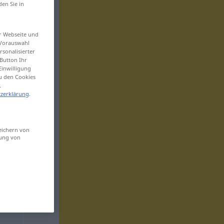
den Sie in
er Webseite und
 Vorauswahl
sonalisierter
Button Ihr
Einwilligung
zu den Cookies
.
zerklärung
.
eichern von
sung von