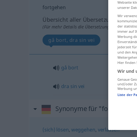
Webseite kli
fortgehen
unserer Dat
Wir verwend
Übersicht aller Übersetzungen
kommunizier
(Für mehr Details die Übersetzung anklicken/an
der statist
immer auf I
Werbung die
gå bort, dra sin vei
Einverständ
jederzeit f
und den Anp
Weitergehen
Hier finden
gå
bort
Wir und 
Genaue Geol
und/oder Zu
dra
sin
vei
Werbung und
Liste der P
Synonyme für "fortgehen"
(sich) lösen
,
weggehen
,
verlassen