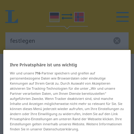
Deutsch-Norwegisch Wörterbuch
festlegen
Ihre Privatsphäre ist uns wichtig
Deutsch-Norwegisch Übersetzung
Wir und unsere
716
-Partner speichern und greifen auf
personenbezogene Daten wie Browserdaten oder eindeutige
für "festlegen"
Kennungen auf Ihrem Gerät zu. Durch Auswahl von Akzeptieren
aktivieren Sie Tracking-Technologien für die unter „Wir und unsere
Partner verarbeiten Daten, um Ihnen Dienste bereitzustellen“
aufgeführten Zwecke. Wenn Tracker deaktiviert sind, sind manche
"festlegen" Norwegisch
Inhalte und Anzeigen möglicherweise nicht mehr so relevant für Sie. Sie
Übersetzung
können dieses Menü jederzeit wieder aufrufen, um Ihre Einstellungen zu
ändern oder Ihre Einwilligung zu widerrufen, indem Sie auf den Link
Privatsphäre-Einstellungen am unteren Rand der Webseite klicken. Ihre
Einstellungen gelten innerhalb unseres Website. Weitere Informationen
„festlegen“
finden Sie in unserer Datenschutzerklärung.