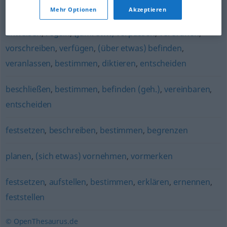
bestimmen
Mehr Optionen
Akzeptieren
anweisen
,
regeln
,
(jdm. etw.) verpassen
,
verordnen
,
vorschreiben
,
verfügen
,
(über etwas) befinden
,
veranlassen
,
bestimmen
,
diktieren
,
entscheiden
beschließen
,
bestimmen
,
befinden (geh.)
,
vereinbaren
,
entscheiden
festsetzen
,
beschreiben
,
bestimmen
,
begrenzen
planen
,
(sich etwas) vornehmen
,
vormerken
festsetzen
,
aufstellen
,
bestimmen
,
erklären
,
ernennen
,
feststellen
© OpenThesaurus.de