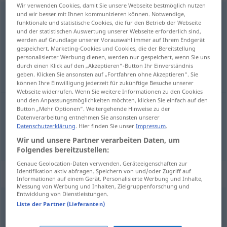
Wir verwenden Cookies, damit Sie unsere Webseite bestmöglich nutzen
festlegen
und wir besser mit Ihnen kommunizieren können. Notwendige,
funktionale und statistische Cookies, die für den Betrieb der Webseite
und der statistischen Auswertung unserer Webseite erforderlich sind,
Übersicht aller Übersetzungen
werden auf Grundlage unserer Vorauswahl immer auf Ihrem Endgerät
(Für mehr Details die Übersetzung anklicken/antippen)
gespeichert. Marketing-Cookies und Cookies, die der Bereitstellung
personalisierter Werbung dienen, werden nur gespeichert, wenn Sie uns
durch einen Klick auf den „Akzeptieren“-Button Ihr Einverständnis
bestemme, fastlegge
geben. Klicken Sie ansonsten auf „Fortfahren ohne Akzeptieren“. Sie
können Ihre Einwilligung jederzeit für zukünftige Besuche unserer
Webseite widerrufen. Wenn Sie weitere Informationen zu den Cookies
und den Anpassungsmöglichkeiten möchten, klicken Sie einfach auf den
Button „Mehr Optionen“. Weitergehende Hinweise zu der
Datenverarbeitung entnehmen Sie ansonsten unserer
bestemme
, fastlegge
festlegen
Datenschutzerklärung
. Hier finden Sie unser
Impressum
.
Wir und unsere Partner verarbeiten Daten, um
Folgendes bereitzustellen:
Genaue Geolocation-Daten verwenden. Geräteeigenschaften zur
Identifikation aktiv abfragen. Speichern von und/oder Zugriff auf
Synonyme für "festlegen"
Informationen auf einem Gerät. Personalisierte Werbung und Inhalte,
Messung von Werbung und Inhalten, Zielgruppenforschung und
Entwicklung von Dienstleistungen.
Liste der Partner (Lieferanten)
bestimmen
,
verfügen
,
vorschreiben
,
befehlen