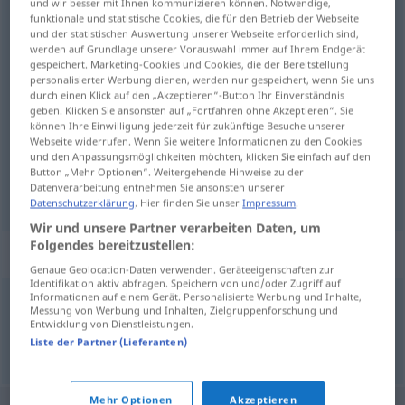
und wir besser mit Ihnen kommunizieren können. Notwendige,
funktionale und statistische Cookies, die für den Betrieb der Webseite
Übersicht aller Übersetzungen
und der statistischen Auswertung unserer Webseite erforderlich sind,
werden auf Grundlage unserer Vorauswahl immer auf Ihrem Endgerät
(Für mehr Details die Übersetzung anklicken/antippen)
gespeichert. Marketing-Cookies und Cookies, die der Bereitstellung
personalisierter Werbung dienen, werden nur gespeichert, wenn Sie uns
fasade
durch einen Klick auf den „Akzeptieren“-Button Ihr Einverständnis
geben. Klicken Sie ansonsten auf „Fortfahren ohne Akzeptieren“. Sie
können Ihre Einwilligung jederzeit für zukünftige Besuche unserer
Webseite widerrufen. Wenn Sie weitere Informationen zu den Cookies
und den Anpassungsmöglichkeiten möchten, klicken Sie einfach auf den
Button „Mehr Optionen“. Weitergehende Hinweise zu der
fasade
m
Fassade
Datenverarbeitung entnehmen Sie ansonsten unserer
Datenschutzerklärung
. Hier finden Sie unser
Impressum
.
Wir und unsere Partner verarbeiten Daten, um
Folgendes bereitzustellen:
Synonyme für "Fassade"
Genaue Geolocation-Daten verwenden. Geräteeigenschaften zur
Identifikation aktiv abfragen. Speichern von und/oder Zugriff auf
Informationen auf einem Gerät. Personalisierte Werbung und Inhalte,
Messung von Werbung und Inhalten, Zielgruppenforschung und
Vorderseite
,
Front
Entwicklung von Dienstleistungen.
Liste der Partner (Lieferanten)
© OpenThesaurus.de
Mehr Optionen
Akzeptieren