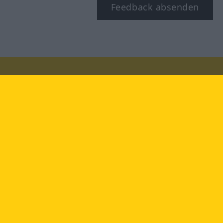
Feedback absenden
Besuchen Sie uns auf:
facebook
YouTube
Instagram
Langenscheidt
NUTZUNGSBEDINGUNGEN
DATENSCHUTZBESTIMMUNGEN