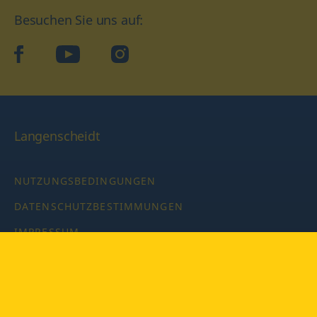
Besuchen Sie uns auf:
facebook
YouTube
Instagram
Langenscheidt
NUTZUNGSBEDINGUNGEN
DATENSCHUTZBESTIMMUNGEN
IMPRESSUM
PRIVATSPHÄRE-EINSTELLUNGEN
LATEINWÖRTERBUCH MIT CODE