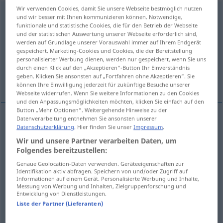
Wir verwenden Cookies, damit Sie unsere Webseite bestmöglich nutzen
erscheinen
und wir besser mit Ihnen kommunizieren können. Notwendige,
funktionale und statistische Cookies, die für den Betrieb der Webseite
Übersicht aller Übersetzungen
und der statistischen Auswertung unserer Webseite erforderlich sind,
werden auf Grundlage unserer Vorauswahl immer auf Ihrem Endgerät
(Für mehr Details die Übersetzung anklicken/antippen)
gespeichert. Marketing-Cookies und Cookies, die der Bereitstellung
personalisierter Werbung dienen, werden nur gespeichert, wenn Sie uns
komme til syne, møte opp, komme ut, synes,
durch einen Klick auf den „Akzeptieren“-Button Ihr Einverständnis
geben. Klicken Sie ansonsten auf „Fortfahren ohne Akzeptieren“. Sie
forekomme
können Ihre Einwilligung jederzeit für zukünftige Besuche unserer
Webseite widerrufen. Wenn Sie weitere Informationen zu den Cookies
und den Anpassungsmöglichkeiten möchten, klicken Sie einfach auf den
Button „Mehr Optionen“. Weitergehende Hinweise zu der
Datenverarbeitung entnehmen Sie ansonsten unserer
Datenschutzerklärung
. Hier finden Sie unser
Impressum
.
komme
til
syne
erscheinen
Wir und unsere Partner verarbeiten Daten, um
Folgendes bereitzustellen:
møte
(opp)
erscheinen
sich einfinden
Genaue Geolocation-Daten verwenden. Geräteeigenschaften zur
Identifikation aktiv abfragen. Speichern von und/oder Zugriff auf
komme
(ut)
erscheinen
Zeitung
Informationen auf einem Gerät. Personalisierte Werbung und Inhalte,
Messung von Werbung und Inhalten, Zielgruppenforschung und
Entwicklung von Dienstleistungen.
synes
,
forekomme
erscheinen
den Anschein
Liste der Partner (Lieferanten)
haben