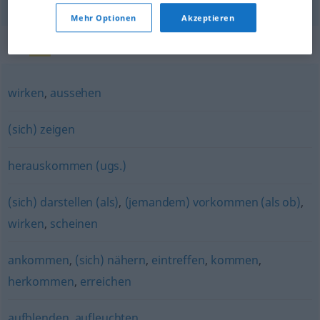
Mehr Optionen
Akzeptieren
Synonyme für "erscheinen"
wirken
,
aussehen
(sich) zeigen
herauskommen (ugs.)
(sich) darstellen (als)
,
(jemandem) vorkommen (als ob)
,
wirken
,
scheinen
ankommen
,
(sich) nähern
,
eintreffen
,
kommen
,
herkommen
,
erreichen
aufblenden
,
aufleuchten