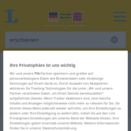
Deutsch-Norwegisch Wörterbuch
erscheinen
Ihre Privatsphäre ist uns wichtig
Deutsch-Norwegisch Übersetzung
Wir und unsere
716
-Partner speichern und greifen auf
personenbezogene Daten wie Browserdaten oder eindeutige
für "erscheinen"
Kennungen auf Ihrem Gerät zu. Durch Auswahl von Akzeptieren
aktivieren Sie Tracking-Technologien für die unter „Wir und unsere
Partner verarbeiten Daten, um Ihnen Dienste bereitzustellen“
"erscheinen" Norwegisch
aufgeführten Zwecke. Wenn Tracker deaktiviert sind, sind manche
Inhalte und Anzeigen möglicherweise nicht mehr so relevant für Sie. Sie
Übersetzung
können dieses Menü jederzeit wieder aufrufen, um Ihre Einstellungen zu
ändern oder Ihre Einwilligung zu widerrufen, indem Sie auf den Link
Privatsphäre-Einstellungen am unteren Rand der Webseite klicken. Ihre
„erscheinen“
Einstellungen gelten innerhalb unseres Website. Weitere Informationen
finden Sie in unserer Datenschutzerklärung.