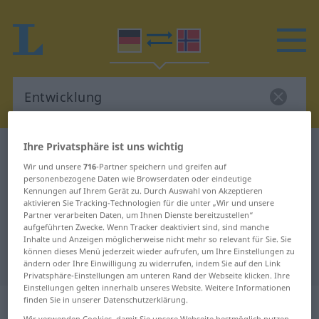
Ihre Privatsphäre ist uns wichtig
Deutsch-Norwegisch Wörterbuch
Entwicklung
Wir und unsere
716
-Partner speichern und greifen auf
Deutsch-Norwegisch Übersetzung
personenbezogene Daten wie Browserdaten oder eindeutige
Kennungen auf Ihrem Gerät zu. Durch Auswahl von Akzeptieren
für "Entwicklung"
aktivieren Sie Tracking-Technologien für die unter „Wir und unsere
Partner verarbeiten Daten, um Ihnen Dienste bereitzustellen“
aufgeführten Zwecke. Wenn Tracker deaktiviert sind, sind manche
"Entwicklung" Norwegisch
Inhalte und Anzeigen möglicherweise nicht mehr so relevant für Sie. Sie
können dieses Menü jederzeit wieder aufrufen, um Ihre Einstellungen zu
Übersetzung
ändern oder Ihre Einwilligung zu widerrufen, indem Sie auf den Link
Privatsphäre-Einstellungen am unteren Rand der Webseite klicken. Ihre
Einstellungen gelten innerhalb unseres Website. Weitere Informationen
„Entwicklung“
: Femininum
finden Sie in unserer Datenschutzerklärung.
Wir verwenden Cookies, damit Sie unsere Webseite bestmöglich nutzen