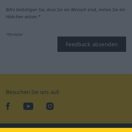
Bitte bestätigen Sie, dass Sie ein Mensch sind, indem Sie ein
Häkchen setzen.*
*Pflichtfeld
Feedback absenden
Besuchen Sie uns auf:
facebook
YouTube
Instagram