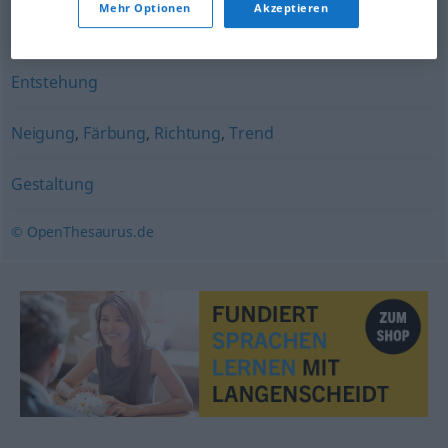
Mehr Optionen
Akzeptieren
Planung
,
Erfindung
Entstehung
Neigung
,
Färbung
,
Richtung
,
Trend
Gestaltung
© OpenThesaurus.de