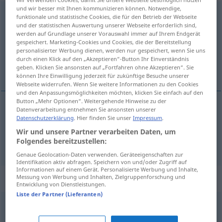
und wir besser mit Ihnen kommunizieren können. Notwendige,
Entwicklung
f
funktionale und statistische Cookies, die für den Betrieb der Webseite
und der statistischen Auswertung unserer Webseite erforderlich sind,
Übersicht aller Übersetzungen
werden auf Grundlage unserer Vorauswahl immer auf Ihrem Endgerät
gespeichert. Marketing-Cookies und Cookies, die der Bereitstellung
(Für mehr Details die Übersetzung anklicken/antippen)
personalisierter Werbung dienen, werden nur gespeichert, wenn Sie uns
durch einen Klick auf den „Akzeptieren“-Button Ihr Einverständnis
utvikling, fremkalling
geben. Klicken Sie ansonsten auf „Fortfahren ohne Akzeptieren“. Sie
können Ihre Einwilligung jederzeit für zukünftige Besuche unserer
Webseite widerrufen. Wenn Sie weitere Informationen zu den Cookies
und den Anpassungsmöglichkeiten möchten, klicken Sie einfach auf den
Button „Mehr Optionen“. Weitergehende Hinweise zu der
Datenverarbeitung entnehmen Sie ansonsten unserer
utvikling
m/f
Entwicklung
Datenschutzerklärung
. Hier finden Sie unser
Impressum
.
Wir und unsere Partner verarbeiten Daten, um
Folgendes bereitzustellen:
fremkalling
m/f
Entwicklung
Genaue Geolocation-Daten verwenden. Geräteeigenschaften zur
Identifikation aktiv abfragen. Speichern von und/oder Zugriff auf
Informationen auf einem Gerät. Personalisierte Werbung und Inhalte,
Synonyme für "Entwicklung"
Messung von Werbung und Inhalten, Zielgruppenforschung und
Entwicklung von Dienstleistungen.
Liste der Partner (Lieferanten)
Bildung
,
Ausbildung (geh.)
,
Entstehung (Hauptform)