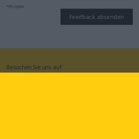
*Pflichtfeld
Feedback absenden
Besuchen Sie uns auf:
facebook
YouTube
Instagram
Langenscheidt
NUTZUNGSBEDINGUNGEN