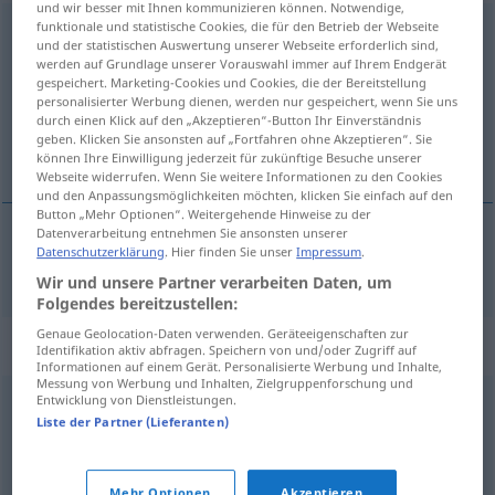
und wir besser mit Ihnen kommunizieren können. Notwendige,
funktionale und statistische Cookies, die für den Betrieb der Webseite
empfangen
und der statistischen Auswertung unserer Webseite erforderlich sind,
werden auf Grundlage unserer Vorauswahl immer auf Ihrem Endgerät
Übersicht aller Übersetzungen
gespeichert. Marketing-Cookies und Cookies, die der Bereitstellung
(Für mehr Details die Übersetzung anklicken/antippen)
personalisierter Werbung dienen, werden nur gespeichert, wenn Sie uns
durch einen Klick auf den „Akzeptieren“-Button Ihr Einverständnis
geben. Klicken Sie ansonsten auf „Fortfahren ohne Akzeptieren“. Sie
motta, ta imot
können Ihre Einwilligung jederzeit für zukünftige Besuche unserer
Webseite widerrufen. Wenn Sie weitere Informationen zu den Cookies
und den Anpassungsmöglichkeiten möchten, klicken Sie einfach auf den
Button „Mehr Optionen“. Weitergehende Hinweise zu der
Datenverarbeitung entnehmen Sie ansonsten unserer
Datenschutzerklärung
. Hier finden Sie unser
Impressum
.
motta
,
ta
imot
empfangen
Wir und unsere Partner verarbeiten Daten, um
Folgendes bereitzustellen:
Genaue Geolocation-Daten verwenden. Geräteeigenschaften zur
Synonyme für "empfangen"
Identifikation aktiv abfragen. Speichern von und/oder Zugriff auf
Informationen auf einem Gerät. Personalisierte Werbung und Inhalte,
Messung von Werbung und Inhalten, Zielgruppenforschung und
Entwicklung von Dienstleistungen.
entgegennehmen
,
annehmen
Liste der Partner (Lieferanten)
aufnehmen (trächtig werden)
Mehr Optionen
Akzeptieren