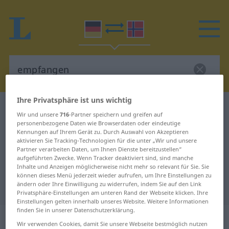
Ihre Privatsphäre ist uns wichtig
Deutsch-Norwegisch Wörterbuch
empfangen
Wir und unsere
716
-Partner speichern und greifen auf
Deutsch-Norwegisch Übersetzung
personenbezogene Daten wie Browserdaten oder eindeutige
Kennungen auf Ihrem Gerät zu. Durch Auswahl von Akzeptieren
für "empfangen"
aktivieren Sie Tracking-Technologien für die unter „Wir und unsere
Partner verarbeiten Daten, um Ihnen Dienste bereitzustellen“
aufgeführten Zwecke. Wenn Tracker deaktiviert sind, sind manche
Inhalte und Anzeigen möglicherweise nicht mehr so relevant für Sie. Sie
"empfangen" Norwegisch
können dieses Menü jederzeit wieder aufrufen, um Ihre Einstellungen zu
ändern oder Ihre Einwilligung zu widerrufen, indem Sie auf den Link
Übersetzung
Privatsphäre-Einstellungen am unteren Rand der Webseite klicken. Ihre
Einstellungen gelten innerhalb unseres Website. Weitere Informationen
finden Sie in unserer Datenschutzerklärung.
„empfangen“
Wir verwenden Cookies, damit Sie unsere Webseite bestmöglich nutzen