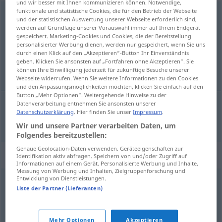
und wir besser mit Ihnen kommunizieren können. Notwendige,
funktionale und statistische Cookies, die für den Betrieb der Webseite
eigenhändig
und der statistischen Auswertung unserer Webseite erforderlich sind,
werden auf Grundlage unserer Vorauswahl immer auf Ihrem Endgerät
Übersicht aller Übersetzungen
gespeichert. Marketing-Cookies und Cookies, die der Bereitstellung
personalisierter Werbung dienen, werden nur gespeichert, wenn Sie uns
(Für mehr Details die Übersetzung anklicken/antippen)
durch einen Klick auf den „Akzeptieren“-Button Ihr Einverständnis
geben. Klicken Sie ansonsten auf „Fortfahren ohne Akzeptieren“. Sie
egenhendig
können Ihre Einwilligung jederzeit für zukünftige Besuche unserer
Webseite widerrufen. Wenn Sie weitere Informationen zu den Cookies
und den Anpassungsmöglichkeiten möchten, klicken Sie einfach auf den
Button „Mehr Optionen“. Weitergehende Hinweise zu der
Datenverarbeitung entnehmen Sie ansonsten unserer
Datenschutzerklärung
. Hier finden Sie unser
Impressum
.
egenhendig
eigenhändig
Wir und unsere Partner verarbeiten Daten, um
Folgendes bereitzustellen:
Genaue Geolocation-Daten verwenden. Geräteeigenschaften zur
Synonyme für "eigenhändig"
Identifikation aktiv abfragen. Speichern von und/oder Zugriff auf
Informationen auf einem Gerät. Personalisierte Werbung und Inhalte,
Messung von Werbung und Inhalten, Zielgruppenforschung und
Entwicklung von Dienstleistungen.
allein(e)
,
selbst (Hauptform)
Liste der Partner (Lieferanten)
© OpenThesaurus.de
Mehr Optionen
Akzeptieren