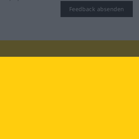
Feedback absenden
Besuchen Sie uns auf:
facebook
YouTube
Instagram
Langenscheidt
NUTZUNGSBEDINGUNGEN