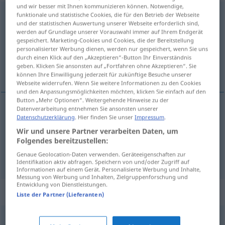
und wir besser mit Ihnen kommunizieren können. Notwendige,
durchblicken
funktionale und statistische Cookies, die für den Betrieb der Webseite
und der statistischen Auswertung unserer Webseite erforderlich sind,
werden auf Grundlage unserer Vorauswahl immer auf Ihrem Endgerät
Übersicht aller Übersetzungen
gespeichert. Marketing-Cookies und Cookies, die der Bereitstellung
(Für mehr Details die Übersetzung anklicken/antippen)
personalisierter Werbung dienen, werden nur gespeichert, wenn Sie uns
durch einen Klick auf den „Akzeptieren“-Button Ihr Einverständnis
geben. Klicken Sie ansonsten auf „Fortfahren ohne Akzeptieren“. Sie
la skinne igjennom
können Ihre Einwilligung jederzeit für zukünftige Besuche unserer
Webseite widerrufen. Wenn Sie weitere Informationen zu den Cookies
und den Anpassungsmöglichkeiten möchten, klicken Sie einfach auf den
Button „Mehr Optionen“. Weitergehende Hinweise zu der
Datenverarbeitung entnehmen Sie ansonsten unserer
Beispiele
Datenschutzerklärung
. Hier finden Sie unser
Impressum
.
durchblicken
lassen
Wir und unsere Partner verarbeiten Daten, um
Folgendes bereitzustellen:
la
skinne
igjennom
Genaue Geolocation-Daten verwenden. Geräteeigenschaften zur
Identifikation aktiv abfragen. Speichern von und/oder Zugriff auf
Informationen auf einem Gerät. Personalisierte Werbung und Inhalte,
Messung von Werbung und Inhalten, Zielgruppenforschung und
Entwicklung von Dienstleistungen.
Synonyme für "durchblicken"
Liste der Partner (Lieferanten)