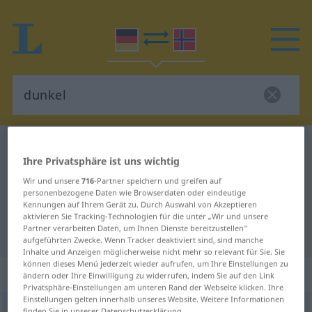
Deutsch-Norwegisch Wörterbuch
dunkel
Ihre Privatsphäre ist uns wichtig
Deutsch-Norwegisch Übersetzung
Wir und unsere
716
-Partner speichern und greifen auf
für "dunkel"
personenbezogene Daten wie Browserdaten oder eindeutige
Kennungen auf Ihrem Gerät zu. Durch Auswahl von Akzeptieren
aktivieren Sie Tracking-Technologien für die unter „Wir und unsere
Partner verarbeiten Daten, um Ihnen Dienste bereitzustellen“
"dunkel" Norwegisch Übersetzung
aufgeführten Zwecke. Wenn Tracker deaktiviert sind, sind manche
Inhalte und Anzeigen möglicherweise nicht mehr so relevant für Sie. Sie
können dieses Menü jederzeit wieder aufrufen, um Ihre Einstellungen zu
„dunkel“
ändern oder Ihre Einwilligung zu widerrufen, indem Sie auf den Link
Privatsphäre-Einstellungen am unteren Rand der Webseite klicken. Ihre
Einstellungen gelten innerhalb unseres Website. Weitere Informationen
dunkel
finden Sie in unserer Datenschutzerklärung.