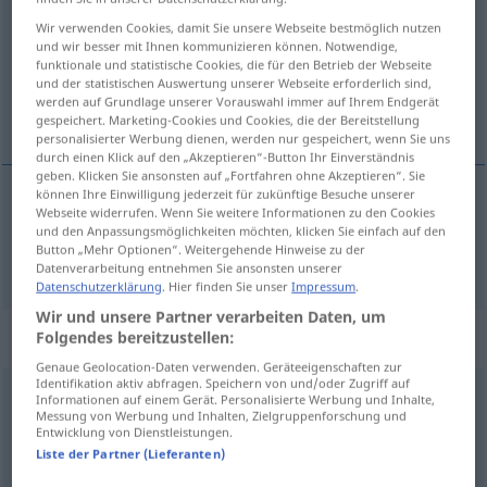
Wir verwenden Cookies, damit Sie unsere Webseite bestmöglich nutzen
Übersicht aller Übersetzungen
und wir besser mit Ihnen kommunizieren können. Notwendige,
funktionale und statistische Cookies, die für den Betrieb der Webseite
(Für mehr Details die Übersetzung anklicken/antippen)
und der statistischen Auswertung unserer Webseite erforderlich sind,
werden auf Grundlage unserer Vorauswahl immer auf Ihrem Endgerät
mørk
gespeichert. Marketing-Cookies und Cookies, die der Bereitstellung
personalisierter Werbung dienen, werden nur gespeichert, wenn Sie uns
durch einen Klick auf den „Akzeptieren“-Button Ihr Einverständnis
geben. Klicken Sie ansonsten auf „Fortfahren ohne Akzeptieren“. Sie
können Ihre Einwilligung jederzeit für zukünftige Besuche unserer
Webseite widerrufen. Wenn Sie weitere Informationen zu den Cookies
mørk
dunkel
und den Anpassungsmöglichkeiten möchten, klicken Sie einfach auf den
Button „Mehr Optionen“. Weitergehende Hinweise zu der
Datenverarbeitung entnehmen Sie ansonsten unserer
Datenschutzerklärung
. Hier finden Sie unser
Impressum
.
Wir und unsere Partner verarbeiten Daten, um
Synonyme für "dunkel"
Folgendes bereitzustellen:
Genaue Geolocation-Daten verwenden. Geräteeigenschaften zur
Identifikation aktiv abfragen. Speichern von und/oder Zugriff auf
Informationen auf einem Gerät. Personalisierte Werbung und Inhalte,
unverständlich
Messung von Werbung und Inhalten, Zielgruppenforschung und
Entwicklung von Dienstleistungen.
Liste der Partner (Lieferanten)
ungefähr
,
unscharf
,
undeutlich
,
unklar