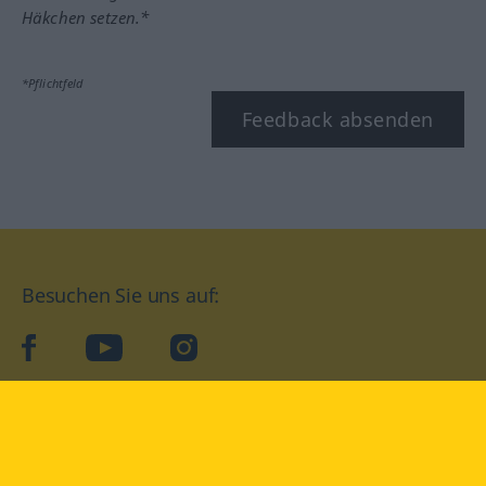
Häkchen setzen.*
*Pflichtfeld
Feedback absenden
Besuchen Sie uns auf:
facebook
YouTube
Instagram
Langenscheidt