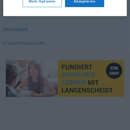
Mehr Optionen
Akzeptieren
Klotz
Wohnblock
© OpenThesaurus.de