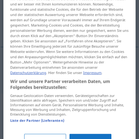
und wir besser mit Ihnen kommunizieren können. Notwendige,
funktionale und statistische Cookies, die für den Betrieb der Webseite
Übersicht aller Übersetzungen
und der statistischen Auswertung unserer Webseite erforderlich sind,
(Für mehr Details die Übersetzung anklicken/antippen)
werden auf Grundlage unserer Vorauswahl immer auf Ihrem Endgerät
gespeichert. Marketing-Cookies und Cookies, die der Bereitstellung
personalisierter Werbung dienen, werden nur gespeichert, wenn Sie uns
blokk, kvartal
durch einen Klick auf den „Akzeptieren“-Button Ihr Einverständnis
geben. Klicken Sie ansonsten auf „Fortfahren ohne Akzeptieren“. Sie
können Ihre Einwilligung jederzeit für zukünftige Besuche unserer
Webseite widerrufen. Wenn Sie weitere Informationen zu den Cookies
und den Anpassungsmöglichkeiten möchten, klicken Sie einfach auf den
Button „Mehr Optionen“. Weitergehende Hinweise zu der
blokk
m
Block
Datenverarbeitung entnehmen Sie ansonsten unserer
Datenschutzerklärung
. Hier finden Sie unser
Impressum
.
kvartal
n
Block
Häuserblock
Wir und unsere Partner verarbeiten Daten, um
Folgendes bereitzustellen:
Genaue Geolocation-Daten verwenden. Geräteeigenschaften zur
Identifikation aktiv abfragen. Speichern von und/oder Zugriff auf
Synonyme für "Block"
Informationen auf einem Gerät. Personalisierte Werbung und Inhalte,
Messung von Werbung und Inhalten, Zielgruppenforschung und
Entwicklung von Dienstleistungen.
Liste der Partner (Lieferanten)
Scholle
Gruppe
,
Flügel
,
Lager