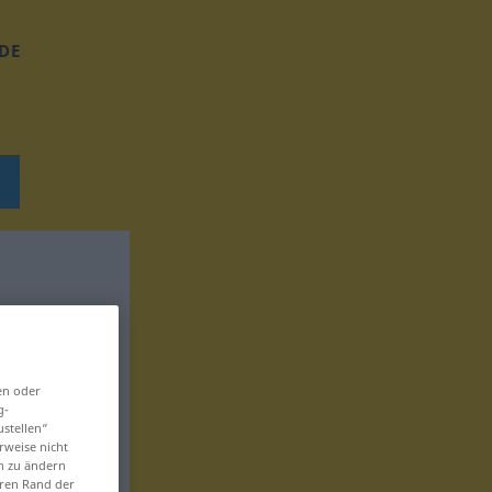
DE
en oder
g-
ustellen“
rweise nicht
en zu ändern
eren Rand der