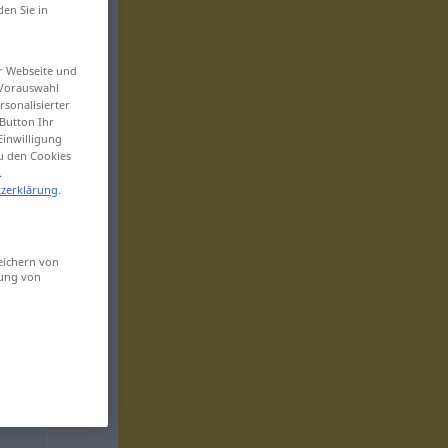
den Sie in
er Webseite und
 Vorauswahl
sonalisierter
Button Ihr
Einwilligung
zu den Cookies
.
zerklärung
.
eichern von
sung von