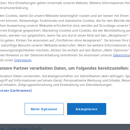
cken. Ihre Einstellungen gelten innerhalb unseres Website. Weitere Informationen fin
enschutzerklärung.
en Cookies, damit Sie unsere Webseite bestmöglich nutzen und wir besser mit Ihnen
en können. Notwendige, funktionale und statistische Cookies, die für den Betrieb d
tippen)
ischen Auswertung unserer Webseite erforderlich sind, werden auf Grundlage unserer
hrem Endgerät gespeichert. Marketing-Cookies und Cookies, die der Bereitstellung per
nen, werden nur gespeichert, wenn Sie uns durch einen Klick auf den „Akzeptieren“-
nis geben. Klicken Sie ansonsten auf „Fortfahren ohne Akzeptieren“. Sie können Ihre 
ür zukünftige Besuche unserer Webseite widerrufen. Wenn Sie weitere Informationen 
assungsmöglichkeiten möchten, klicken Sie einfach auf den Button „Mehr Optionen“
de Hinweise zu der Datenverarbeitung entnehmen Sie ansonsten unserer
Datenschut
 Sie unser
Impressum
.
beachtlich
unsere Partner verarbeiten Daten, um Folgendes bereitzustellen:
ocation-Daten verwenden. Geräteeigenschaften zur Identifikation aktiv abfragen. Sp
griff auf Informationen auf einem Gerät. Personalisierte Werbung und Inhalte, Mes
 Inhalten, Zielgruppenforschung und Entwicklung von Dienstleistungen.
artner (Lieferanten)
ch(es Sümmchen) (ugs.)
,
beträchtlich
,
erfreulich
,
(ganz)
Mehr Optionen
Akzeptieren
rt
,
charakteristisch