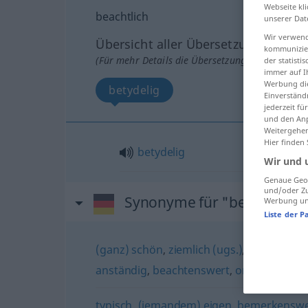
Webseite kli
beachtlich
unserer Dat
Wir verwend
Übersicht aller Übersetzungen
kommunizier
(Für mehr Details die Übersetzung anklicken/an
der statist
immer auf I
Werbung die
betydelig
Einverständ
jederzeit f
und den Anp
Weitergehen
Hier finden
betydelig
Wir und 
Genaue Geol
und/oder Zu
Synonyme für "beachtlich"
Werbung und
Liste der P
(ganz) schön
,
ziemlich (ugs.)
,
(ein) hübs
anständig
,
beachtenswert
,
ordentlich
typisch
,
(jemandem) eigen
,
bemerkenswe