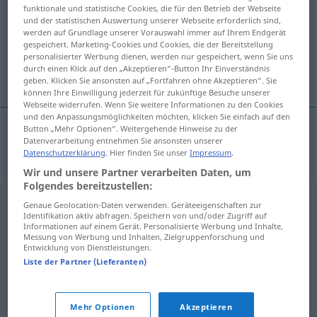
funktionale und statistische Cookies, die für den Betrieb der Webseite
und der statistischen Auswertung unserer Webseite erforderlich sind,
Übersicht aller Übersetzungen
werden auf Grundlage unserer Vorauswahl immer auf Ihrem Endgerät
(Für mehr Details die Übersetzung anklicken/antippen)
gespeichert. Marketing-Cookies und Cookies, die der Bereitstellung
personalisierter Werbung dienen, werden nur gespeichert, wenn Sie uns
durch einen Klick auf den „Akzeptieren“-Button Ihr Einverständnis
gravemaskin
geben. Klicken Sie ansonsten auf „Fortfahren ohne Akzeptieren“. Sie
können Ihre Einwilligung jederzeit für zukünftige Besuche unserer
Webseite widerrufen. Wenn Sie weitere Informationen zu den Cookies
und den Anpassungsmöglichkeiten möchten, klicken Sie einfach auf den
Button „Mehr Optionen“. Weitergehende Hinweise zu der
Datenverarbeitung entnehmen Sie ansonsten unserer
gravemaskin
m
Bagger
Datenschutzerklärung
. Hier finden Sie unser
Impressum
.
Wir und unsere Partner verarbeiten Daten, um
Folgendes bereitzustellen:
Genaue Geolocation-Daten verwenden. Geräteeigenschaften zur
Identifikation aktiv abfragen. Speichern von und/oder Zugriff auf
Informationen auf einem Gerät. Personalisierte Werbung und Inhalte,
Messung von Werbung und Inhalten, Zielgruppenforschung und
Entwicklung von Dienstleistungen.
Liste der Partner (Lieferanten)
Mehr Optionen
Akzeptieren