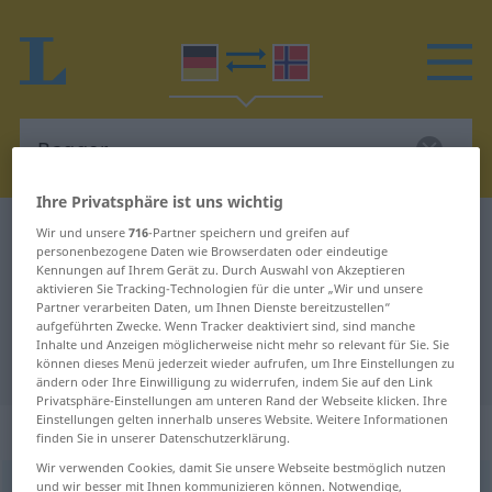
Ihre Privatsphäre ist uns wichtig
Deutsch-Norwegisch Wörterbuch
Bagger
Wir und unsere
716
-Partner speichern und greifen auf
personenbezogene Daten wie Browserdaten oder eindeutige
Deutsch-Norwegisch Übersetzung
Kennungen auf Ihrem Gerät zu. Durch Auswahl von Akzeptieren
aktivieren Sie Tracking-Technologien für die unter „Wir und unsere
für "Bagger"
Partner verarbeiten Daten, um Ihnen Dienste bereitzustellen“
aufgeführten Zwecke. Wenn Tracker deaktiviert sind, sind manche
Inhalte und Anzeigen möglicherweise nicht mehr so relevant für Sie. Sie
"Bagger" Norwegisch Übersetzung
können dieses Menü jederzeit wieder aufrufen, um Ihre Einstellungen zu
ändern oder Ihre Einwilligung zu widerrufen, indem Sie auf den Link
Privatsphäre-Einstellungen am unteren Rand der Webseite klicken. Ihre
Einstellungen gelten innerhalb unseres Website. Weitere Informationen
„Bagger“
: Maskulinum
finden Sie in unserer Datenschutzerklärung.
Wir verwenden Cookies, damit Sie unsere Webseite bestmöglich nutzen
und wir besser mit Ihnen kommunizieren können. Notwendige,
Bagger
m