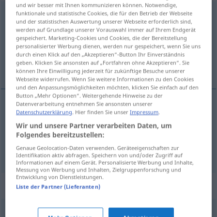
und wir besser mit Ihnen kommunizieren können. Notwendige,
Arschloch
funktionale und statistische Cookies, die für den Betrieb der Webseite
und der statistischen Auswertung unserer Webseite erforderlich sind,
werden auf Grundlage unserer Vorauswahl immer auf Ihrem Endgerät
Übersicht aller Übersetzungen
gespeichert. Marketing-Cookies und Cookies, die der Bereitstellung
(Für mehr Details die Übersetzung anklicken/antippen)
personalisierter Werbung dienen, werden nur gespeichert, wenn Sie uns
durch einen Klick auf den „Akzeptieren“-Button Ihr Einverständnis
geben. Klicken Sie ansonsten auf „Fortfahren ohne Akzeptieren“. Sie
din drittsekk
können Ihre Einwilligung jederzeit für zukünftige Besuche unserer
Webseite widerrufen. Wenn Sie weitere Informationen zu den Cookies
und den Anpassungsmöglichkeiten möchten, klicken Sie einfach auf den
Button „Mehr Optionen“. Weitergehende Hinweise zu der
Datenverarbeitung entnehmen Sie ansonsten unserer
Beispiele
Datenschutzerklärung
. Hier finden Sie unser
Impressum
.
du Arschloch!
VULG
Wir und unsere Partner verarbeiten Daten, um
Folgendes bereitzustellen:
din
drittsekk
Genaue Geolocation-Daten verwenden. Geräteeigenschaften zur
Identifikation aktiv abfragen. Speichern von und/oder Zugriff auf
Informationen auf einem Gerät. Personalisierte Werbung und Inhalte,
Messung von Werbung und Inhalten, Zielgruppenforschung und
Entwicklung von Dienstleistungen.
Synonyme für "Arschloch"
Liste der Partner (Lieferanten)