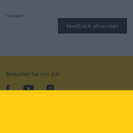
*Pflichtfeld
Feedback absenden
Besuchen Sie uns auf:
facebook
YouTube
Instagram
Langenscheidt