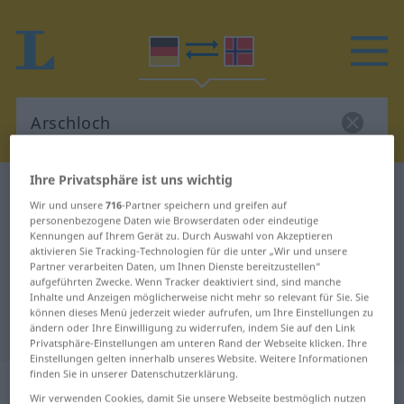
Ihre Privatsphäre ist uns wichtig
Deutsch-Norwegisch Wörterbuch
Arschloch
Wir und unsere
716
-Partner speichern und greifen auf
Deutsch-Norwegisch Übersetzung
personenbezogene Daten wie Browserdaten oder eindeutige
Kennungen auf Ihrem Gerät zu. Durch Auswahl von Akzeptieren
für "Arschloch"
aktivieren Sie Tracking-Technologien für die unter „Wir und unsere
Partner verarbeiten Daten, um Ihnen Dienste bereitzustellen“
aufgeführten Zwecke. Wenn Tracker deaktiviert sind, sind manche
Inhalte und Anzeigen möglicherweise nicht mehr so relevant für Sie. Sie
"Arschloch" Norwegisch
können dieses Menü jederzeit wieder aufrufen, um Ihre Einstellungen zu
Übersetzung
ändern oder Ihre Einwilligung zu widerrufen, indem Sie auf den Link
Privatsphäre-Einstellungen am unteren Rand der Webseite klicken. Ihre
Einstellungen gelten innerhalb unseres Website. Weitere Informationen
finden Sie in unserer Datenschutzerklärung.
„Arschloch“
Wir verwenden Cookies, damit Sie unsere Webseite bestmöglich nutzen