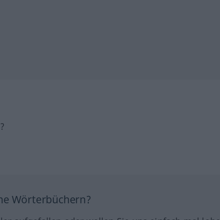
h?
ine Wörterbüchern?