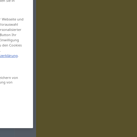
den Sie in
er Webseite und
 Vorauswahl
sonalisierter
Button Ihr
Einwilligung
zu den Cookies
.
zerklärung
.
eichern von
sung von