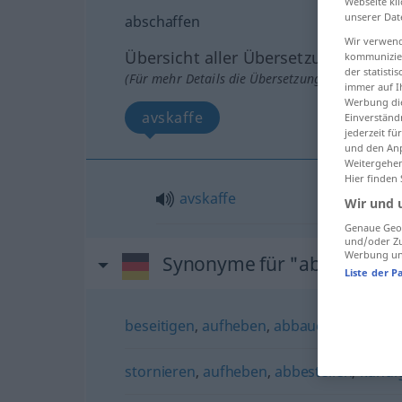
Webseite kli
unserer Dat
abschaffen
Wir verwend
Übersicht aller Übersetzungen
kommunizier
der statist
(Für mehr Details die Übersetzung anklicken/an
immer auf I
Werbung die
avskaffe
Einverständ
jederzeit f
und den Anp
Weitergehen
Hier finden
avskaffe
Wir und 
Genaue Geol
und/oder Zu
Werbung und
Synonyme für "abschaffen
Liste der P
beseitigen
,
aufheben
,
abbauen
,
auflösen
stornieren
,
aufheben
,
abbestellen
,
kündi