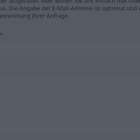
hler aufgefallen oder wollen Sie uns einfach mal lob
us. Die Angabe der E-Mail-Adresse ist optional und 
ntwortung Ihrer Anfrage.
?*