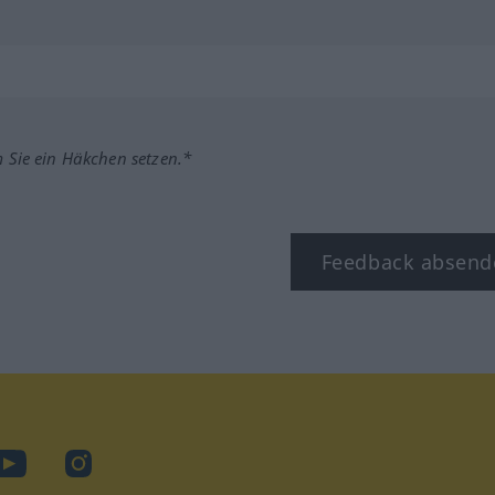
m Sie ein Häkchen setzen.*
Feedback absend
ook
YouTube
Instagram