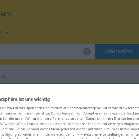
HMEN
h
Übersetzen
fen
ung für "abschaffen"
atsphäre ist uns wichtig
sere
716
-Partner speichern und greifen auf personenbezogene Daten wie Browserdat
setzung
Kennungen auf Ihrem Gerät zu. Durch Auswahl von Akzeptieren aktivieren Sie Trackin
n für die unter „Wir und unsere Partner verarbeiten Daten, um Ihnen Dienste bereitz
n Zwecke. Wenn Tracker deaktiviert sind, sind manche Inhalte und Anzeigen mögliche
evant für Sie. Sie können dieses Menü jederzeit wieder aufrufen, um Ihre Einstellung
inwilligung zu widerrufen, indem Sie auf den Link Privatsphäre-Einstellungen am unt