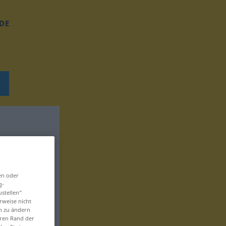
DE
en oder
g-
ustellen“
rweise nicht
en zu ändern
eren Rand der