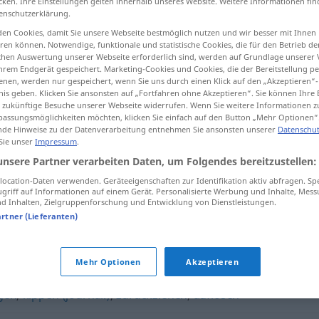
cken. Ihre Einstellungen gelten innerhalb unseres Website. Weitere Informationen fin
enschutzerklärung.
en Cookies, damit Sie unsere Webseite bestmöglich nutzen und wir besser mit Ihnen
en können. Notwendige, funktionale und statistische Cookies, die für den Betrieb d
ischen Auswertung unserer Webseite erforderlich sind, werden auf Grundlage unserer
tippen)
hrem Endgerät gespeichert. Marketing-Cookies und Cookies, die der Bereitstellung per
nen, werden nur gespeichert, wenn Sie uns durch einen Klick auf den „Akzeptieren“-
nis geben. Klicken Sie ansonsten auf „Fortfahren ohne Akzeptieren“. Sie können Ihre 
ür zukünftige Besuche unserer Webseite widerrufen. Wenn Sie weitere Informationen 
assungsmöglichkeiten möchten, klicken Sie einfach auf den Button „Mehr Optionen“
de Hinweise zu der Datenverarbeitung entnehmen Sie ansonsten unserer
Datenschut
 Sie unser
Impressum
.
abschaffen
unsere Partner verarbeiten Daten, um Folgendes bereitzustellen:
ocation-Daten verwenden. Geräteeigenschaften zur Identifikation aktiv abfragen. Sp
griff auf Informationen auf einem Gerät. Personalisierte Werbung und Inhalte, Mes
 Inhalten, Zielgruppenforschung und Entwicklung von Dienstleistungen.
"
artner (Lieferanten)
Mehr Optionen
Akzeptieren
gen
,
kippen (journal.)
,
zurückziehen
,
auflösen