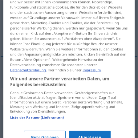
und wir besser mit Ihnen kommunizieren können. Notwendige,
funktionale und statistische Cookies, die für den Betrieb der Webseite
abkaufen
und der statistischen Auswertung unserer Webseite erforderlich sind,
werden auf Grundlage unserer Vorauswahl immer auf Ihrem Endgerät
Übersicht aller Übersetzungen
gespeichert. Marketing-Cookies und Cookies, die der Bereitstellung
personalisierter Werbung dienen, werden nur gespeichert, wenn Sie uns
(Für mehr Details die Übersetzung anklicken/antippen)
durch einen Klick auf den „Akzeptieren“-Button Ihr Einverständnis
geben. Klicken Sie ansonsten auf „Fortfahren ohne Akzeptieren“. Sie
kjøpe av
können Ihre Einwilligung jederzeit für zukünftige Besuche unserer
Webseite widerrufen. Wenn Sie weitere Informationen zu den Cookies
und den Anpassungsmöglichkeiten möchten, klicken Sie einfach auf den
Button „Mehr Optionen“. Weitergehende Hinweise zu der
Datenverarbeitung entnehmen Sie ansonsten unserer
Datenschutzerklärung
. Hier finden Sie unser
Impressum
.
kjøpe
av
(
)
abkaufen
JEMANDEM
AKK
Wir und unsere Partner verarbeiten Daten, um
Folgendes bereitzustellen:
Genaue Geolocation-Daten verwenden. Geräteeigenschaften zur
Synonyme für "abkaufen"
Identifikation aktiv abfragen. Speichern von und/oder Zugriff auf
Informationen auf einem Gerät. Personalisierte Werbung und Inhalte,
Messung von Werbung und Inhalten, Zielgruppenforschung und
Entwicklung von Dienstleistungen.
(jemandem etwas) abnehmen (fig.)
,
(jemandem etwas)
Liste der Partner (Lieferanten)
glauben (Hauptform)
Mehr Optionen
Akzeptieren