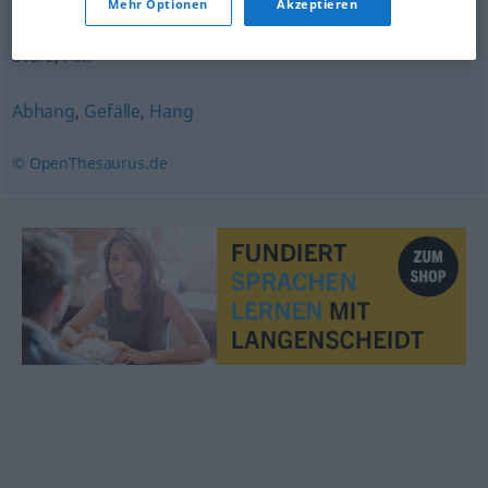
Müll
,
Schrott (ugs.)
Mehr Optionen
Akzeptieren
Sturz
,
Fall
Abhang
,
Gefälle
,
Hang
© OpenThesaurus.de