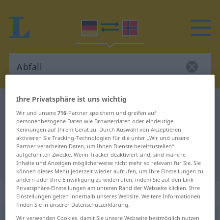
Ihre Privatsphäre ist uns wichtig
Deutsch-Norwegisch Wörterbuch
Abfall
Wir und unsere
716
-Partner speichern und greifen auf
Deutsch-Norwegisch Übersetzung
personenbezogene Daten wie Browserdaten oder eindeutige
Kennungen auf Ihrem Gerät zu. Durch Auswahl von Akzeptieren
für "Abfall"
aktivieren Sie Tracking-Technologien für die unter „Wir und unsere
Partner verarbeiten Daten, um Ihnen Dienste bereitzustellen“
aufgeführten Zwecke. Wenn Tracker deaktiviert sind, sind manche
"Abfall" Norwegisch Übersetzung
Inhalte und Anzeigen möglicherweise nicht mehr so relevant für Sie. Sie
können dieses Menü jederzeit wieder aufrufen, um Ihre Einstellungen zu
ändern oder Ihre Einwilligung zu widerrufen, indem Sie auf den Link
Privatsphäre-Einstellungen am unteren Rand der Webseite klicken. Ihre
„Abfall“
: Maskulinum
Einstellungen gelten innerhalb unseres Website. Weitere Informationen
finden Sie in unserer Datenschutzerklärung.
Abfall
Wir verwenden Cookies, damit Sie unsere Webseite bestmöglich nutzen
m