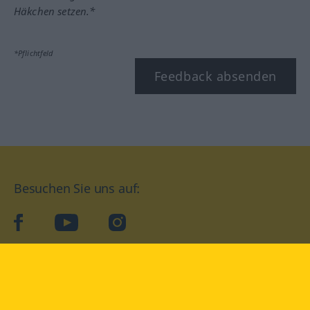
Häkchen setzen.*
*Pflichtfeld
Feedback absenden
Besuchen Sie uns auf:
facebook
YouTube
Instagram
Langenscheidt