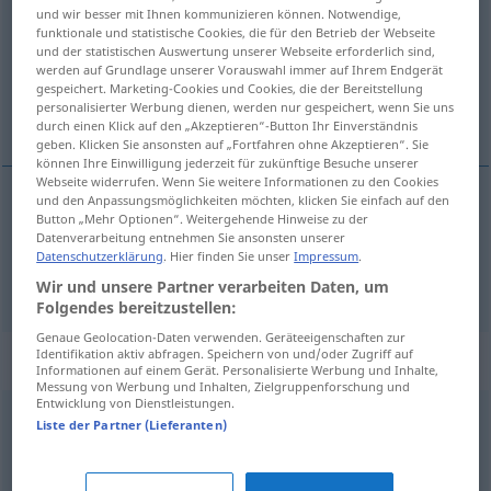
und wir besser mit Ihnen kommunizieren können. Notwendige,
funktionale und statistische Cookies, die für den Betrieb der Webseite
Übersicht aller Übersetzungen
und der statistischen Auswertung unserer Webseite erforderlich sind,
(Für mehr Details die Übersetzung anklicken/antippen)
werden auf Grundlage unserer Vorauswahl immer auf Ihrem Endgerät
gespeichert. Marketing-Cookies und Cookies, die der Bereitstellung
personalisierter Werbung dienen, werden nur gespeichert, wenn Sie uns
avfall, søppel
durch einen Klick auf den „Akzeptieren“-Button Ihr Einverständnis
geben. Klicken Sie ansonsten auf „Fortfahren ohne Akzeptieren“. Sie
können Ihre Einwilligung jederzeit für zukünftige Besuche unserer
Webseite widerrufen. Wenn Sie weitere Informationen zu den Cookies
und den Anpassungsmöglichkeiten möchten, klicken Sie einfach auf den
Button „Mehr Optionen“. Weitergehende Hinweise zu der
avfall
n
Abfall
Datenverarbeitung entnehmen Sie ansonsten unserer
Datenschutzerklärung
. Hier finden Sie unser
Impressum
.
søppel
m/f/n
Abfall
Wir und unsere Partner verarbeiten Daten, um
Folgendes bereitzustellen:
Genaue Geolocation-Daten verwenden. Geräteeigenschaften zur
Identifikation aktiv abfragen. Speichern von und/oder Zugriff auf
Synonyme für "Abfall"
Informationen auf einem Gerät. Personalisierte Werbung und Inhalte,
Messung von Werbung und Inhalten, Zielgruppenforschung und
Entwicklung von Dienstleistungen.
Liste der Partner (Lieferanten)
Dreck
,
Müll
,
Schmutz