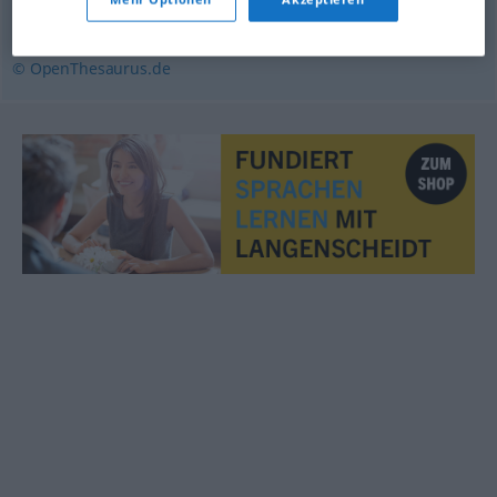
Menschenfreund
,
Philanthrop
© OpenThesaurus.de