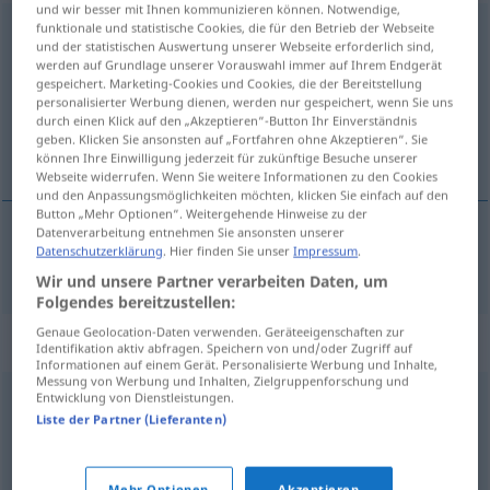
und wir besser mit Ihnen kommunizieren können. Notwendige,
funktionale und statistische Cookies, die für den Betrieb der Webseite
Wohltäter
m
und der statistischen Auswertung unserer Webseite erforderlich sind,
werden auf Grundlage unserer Vorauswahl immer auf Ihrem Endgerät
Übersicht aller Übersetzungen
gespeichert. Marketing-Cookies und Cookies, die der Bereitstellung
(Für mehr Details die Übersetzung anklicken/antippen)
personalisierter Werbung dienen, werden nur gespeichert, wenn Sie uns
durch einen Klick auf den „Akzeptieren“-Button Ihr Einverständnis
geben. Klicken Sie ansonsten auf „Fortfahren ohne Akzeptieren“. Sie
weldoener
können Ihre Einwilligung jederzeit für zukünftige Besuche unserer
Webseite widerrufen. Wenn Sie weitere Informationen zu den Cookies
und den Anpassungsmöglichkeiten möchten, klicken Sie einfach auf den
Button „Mehr Optionen“. Weitergehende Hinweise zu der
Datenverarbeitung entnehmen Sie ansonsten unserer
Datenschutzerklärung
. Hier finden Sie unser
Impressum
.
weldoener
Wohltäter
Wir und unsere Partner verarbeiten Daten, um
Folgendes bereitzustellen:
Genaue Geolocation-Daten verwenden. Geräteeigenschaften zur
Synonyme für "Wohltäter"
Identifikation aktiv abfragen. Speichern von und/oder Zugriff auf
Informationen auf einem Gerät. Personalisierte Werbung und Inhalte,
Messung von Werbung und Inhalten, Zielgruppenforschung und
Entwicklung von Dienstleistungen.
Mäzen
,
Spender
,
Geldgeber
,
Sponsor
,
Förderer
,
Patron
,
Liste der Partner (Lieferanten)
Gönner
,
Stifter
,
Finanzier
Mehr Optionen
Akzeptieren