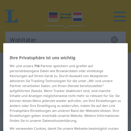
Ihre Privatsphäre ist uns wichtig
Deutsch-Niederländisch Wörterbuch
Wohltäter
Wir und unsere
716
-Partner speichern und greifen auf
Deutsch-Niederländisch
personenbezogene Daten wie Browserdaten oder eindeutige
Kennungen auf Ihrem Gerät zu. Durch Auswahl von Akzeptieren
Übersetzung für "Wohltäter"
aktivieren Sie Tracking-Technologien für die unter „Wir und unsere
Partner verarbeiten Daten, um Ihnen Dienste bereitzustellen“
aufgeführten Zwecke. Wenn Tracker deaktiviert sind, sind manche
Inhalte und Anzeigen möglicherweise nicht mehr so relevant für Sie. Sie
"Wohltäter" Niederländisch
können dieses Menü jederzeit wieder aufrufen, um Ihre Einstellungen zu
ändern oder Ihre Einwilligung zu widerrufen, indem Sie auf den Link
Übersetzung
Privatsphäre-Einstellungen am unteren Rand der Webseite klicken. Ihre
Einstellungen gelten innerhalb unseres Website. Weitere Informationen
finden Sie in unserer Datenschutzerklärung.
„Wohltäter“
: Maskulinum, männlich
Wir verwenden Cookies, damit Sie unsere Webseite bestmöglich nutzen