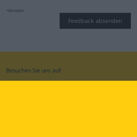
*Pflichtfeld
Feedback absenden
Besuchen Sie uns auf:
facebook
YouTube
Instagram
Langenscheidt