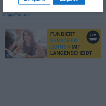
Belastung
,
Bezichtigung
,
Anschuldigung
,
Vorwurf
© OpenThesaurus.de