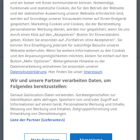
und wir besser mit Ihnen kommunizieren können. Notwendige,
funktionale und statistische Cookies, die für den Betrieb der Webseite
Vorhaltung
f
und der statistischen Auswertung unserer Webseite erforderlich sind,
werden auf Grundlage unserer Vorauswahl immer auf Ihrem Endgerät
Übersicht aller Übersetzungen
gespeichert. Marketing-Cookies und Cookies, die der Bereitstellung
(Für mehr Details die Übersetzung anklicken/antippen)
personalisierter Werbung dienen, werden nur gespeichert, wenn Sie uns
durch einen Klick auf den „Akzeptieren“-Button Ihr Einverständnis
geben. Klicken Sie ansonsten auf „Fortfahren ohne Akzeptieren“. Sie
het verwijt
können Ihre Einwilligung jederzeit für zukünftige Besuche unserer
Webseite widerrufen. Wenn Sie weitere Informationen zu den Cookies
und den Anpassungsmöglichkeiten möchten, klicken Sie einfach auf den
Button „Mehr Optionen“. Weitergehende Hinweise zu der
Datenverarbeitung entnehmen Sie ansonsten unserer
Datenschutzerklärung
. Hier finden Sie unser
Impressum
.
(het)
verwijt
Vorhaltung
Wir und unsere Partner verarbeiten Daten, um
Folgendes bereitzustellen:
Genaue Geolocation-Daten verwenden. Geräteeigenschaften zur
Synonyme für "Vorhaltung"
Identifikation aktiv abfragen. Speichern von und/oder Zugriff auf
Informationen auf einem Gerät. Personalisierte Werbung und Inhalte,
Messung von Werbung und Inhalten, Zielgruppenforschung und
Entwicklung von Dienstleistungen.
Klage
,
Beschwerde
Liste der Partner (Lieferanten)
Unterstellung
,
Verdächtigung
,
Beschuldigung
,
Mehr Optionen
Akzeptieren