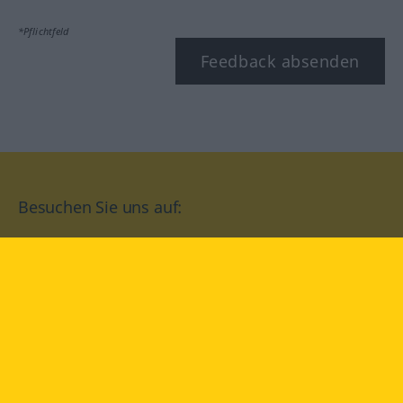
*Pflichtfeld
Feedback absenden
Besuchen Sie uns auf:
facebook
YouTube
Instagram
Langenscheidt