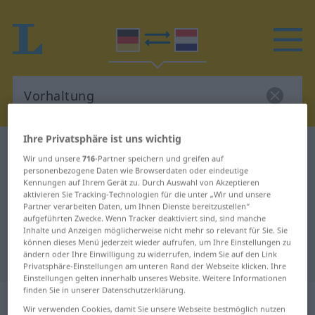
Ihre Privatsphäre ist uns wichtig
Deutsch-Niederländisch Wörterbuch
Vorhaltung
Wir und unsere
716
-Partner speichern und greifen auf
Deutsch-Niederländisch
personenbezogene Daten wie Browserdaten oder eindeutige
Kennungen auf Ihrem Gerät zu. Durch Auswahl von Akzeptieren
Übersetzung für "Vorhaltung"
aktivieren Sie Tracking-Technologien für die unter „Wir und unsere
Partner verarbeiten Daten, um Ihnen Dienste bereitzustellen“
aufgeführten Zwecke. Wenn Tracker deaktiviert sind, sind manche
Inhalte und Anzeigen möglicherweise nicht mehr so relevant für Sie. Sie
"Vorhaltung" Niederländisch
können dieses Menü jederzeit wieder aufrufen, um Ihre Einstellungen zu
ändern oder Ihre Einwilligung zu widerrufen, indem Sie auf den Link
Übersetzung
Privatsphäre-Einstellungen am unteren Rand der Webseite klicken. Ihre
Einstellungen gelten innerhalb unseres Website. Weitere Informationen
finden Sie in unserer Datenschutzerklärung.
„Vorhaltung“
: Femininum, weiblich
Wir verwenden Cookies, damit Sie unsere Webseite bestmöglich nutzen