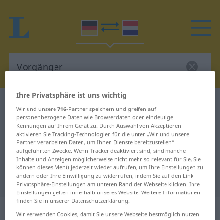
Ihre Privatsphäre ist uns wichtig
Deutsch-Niederländisch Wörterbuch
Vorgänger
Wir und unsere
716
-Partner speichern und greifen auf
Deutsch-Niederländisch
personenbezogene Daten wie Browserdaten oder eindeutige
Kennungen auf Ihrem Gerät zu. Durch Auswahl von Akzeptieren
Übersetzung für "Vorgänger"
aktivieren Sie Tracking-Technologien für die unter „Wir und unsere
Partner verarbeiten Daten, um Ihnen Dienste bereitzustellen“
aufgeführten Zwecke. Wenn Tracker deaktiviert sind, sind manche
Inhalte und Anzeigen möglicherweise nicht mehr so relevant für Sie. Sie
"Vorgänger" Niederländisch
können dieses Menü jederzeit wieder aufrufen, um Ihre Einstellungen zu
ändern oder Ihre Einwilligung zu widerrufen, indem Sie auf den Link
Übersetzung
Privatsphäre-Einstellungen am unteren Rand der Webseite klicken. Ihre
Einstellungen gelten innerhalb unseres Website. Weitere Informationen
finden Sie in unserer Datenschutzerklärung.
„Vorgänger“
: Maskulinum, männlich
Wir verwenden Cookies, damit Sie unsere Webseite bestmöglich nutzen