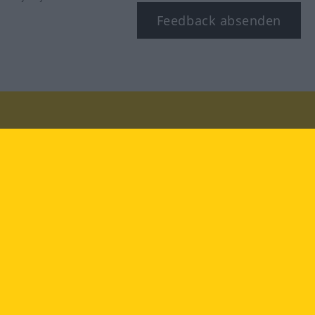
Feedback absenden
Besuchen Sie uns auf:
facebook
YouTube
Instagram
Langenscheidt
NUTZUNGSBEDINGUNGEN