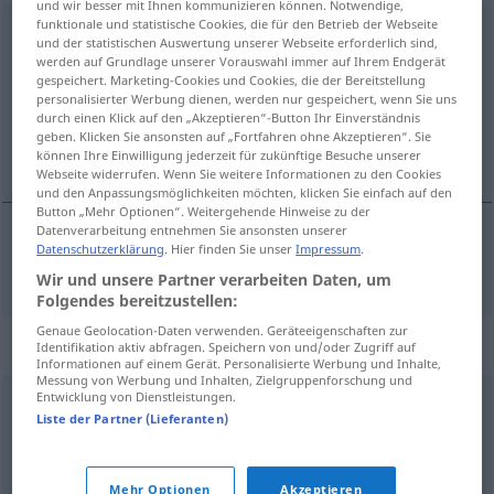
und wir besser mit Ihnen kommunizieren können. Notwendige,
funktionale und statistische Cookies, die für den Betrieb der Webseite
Vorgänger
m
und der statistischen Auswertung unserer Webseite erforderlich sind,
werden auf Grundlage unserer Vorauswahl immer auf Ihrem Endgerät
Übersicht aller Übersetzungen
gespeichert. Marketing-Cookies und Cookies, die der Bereitstellung
personalisierter Werbung dienen, werden nur gespeichert, wenn Sie uns
(Für mehr Details die Übersetzung anklicken/antippen)
durch einen Klick auf den „Akzeptieren“-Button Ihr Einverständnis
geben. Klicken Sie ansonsten auf „Fortfahren ohne Akzeptieren“. Sie
voorganger
können Ihre Einwilligung jederzeit für zukünftige Besuche unserer
Webseite widerrufen. Wenn Sie weitere Informationen zu den Cookies
und den Anpassungsmöglichkeiten möchten, klicken Sie einfach auf den
Button „Mehr Optionen“. Weitergehende Hinweise zu der
Datenverarbeitung entnehmen Sie ansonsten unserer
Datenschutzerklärung
. Hier finden Sie unser
Impressum
.
voorganger
Vorgänger
Wir und unsere Partner verarbeiten Daten, um
Folgendes bereitzustellen:
Genaue Geolocation-Daten verwenden. Geräteeigenschaften zur
Synonyme für "Vorgänger"
Identifikation aktiv abfragen. Speichern von und/oder Zugriff auf
Informationen auf einem Gerät. Personalisierte Werbung und Inhalte,
Messung von Werbung und Inhalten, Zielgruppenforschung und
Entwicklung von Dienstleistungen.
Vorläufer
Liste der Partner (Lieferanten)
© OpenThesaurus.de
Mehr Optionen
Akzeptieren