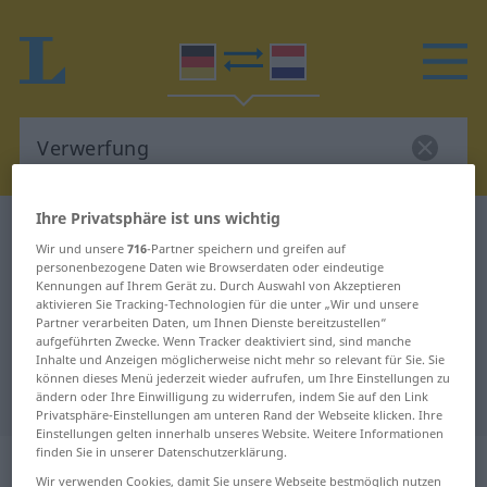
Ihre Privatsphäre ist uns wichtig
Deutsch-Niederländisch Wörterbuch
Verwerfung
Wir und unsere
716
-Partner speichern und greifen auf
Deutsch-Niederländisch
personenbezogene Daten wie Browserdaten oder eindeutige
Kennungen auf Ihrem Gerät zu. Durch Auswahl von Akzeptieren
Übersetzung für "Verwerfung"
aktivieren Sie Tracking-Technologien für die unter „Wir und unsere
Partner verarbeiten Daten, um Ihnen Dienste bereitzustellen“
aufgeführten Zwecke. Wenn Tracker deaktiviert sind, sind manche
"Verwerfung" Niederländisch
Inhalte und Anzeigen möglicherweise nicht mehr so relevant für Sie. Sie
können dieses Menü jederzeit wieder aufrufen, um Ihre Einstellungen zu
Übersetzung
ändern oder Ihre Einwilligung zu widerrufen, indem Sie auf den Link
Privatsphäre-Einstellungen am unteren Rand der Webseite klicken. Ihre
Einstellungen gelten innerhalb unseres Website. Weitere Informationen
finden Sie in unserer Datenschutzerklärung.
„Verwerfung“
: Femininum, weiblich
Wir verwenden Cookies, damit Sie unsere Webseite bestmöglich nutzen