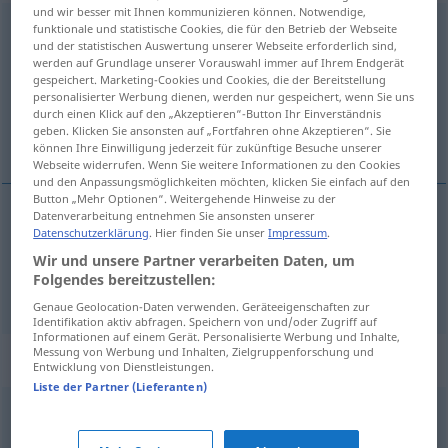
und wir besser mit Ihnen kommunizieren können. Notwendige,
Verwerfung
funktionale und statistische Cookies, die für den Betrieb der Webseite
f
und der statistischen Auswertung unserer Webseite erforderlich sind,
werden auf Grundlage unserer Vorauswahl immer auf Ihrem Endgerät
Übersicht aller Übersetzungen
gespeichert. Marketing-Cookies und Cookies, die der Bereitstellung
(Für mehr Details die Übersetzung anklicken/antippen)
personalisierter Werbung dienen, werden nur gespeichert, wenn Sie uns
durch einen Klick auf den „Akzeptieren“-Button Ihr Einverständnis
geben. Klicken Sie ansonsten auf „Fortfahren ohne Akzeptieren“. Sie
verwerping, afwijzing, verschuiving
können Ihre Einwilligung jederzeit für zukünftige Besuche unserer
Webseite widerrufen. Wenn Sie weitere Informationen zu den Cookies
und den Anpassungsmöglichkeiten möchten, klicken Sie einfach auf den
Button „Mehr Optionen“. Weitergehende Hinweise zu der
Datenverarbeitung entnehmen Sie ansonsten unserer
Datenschutzerklärung
. Hier finden Sie unser
Impressum
.
verwerping
, afwijzing
Verwerfung
Wir und unsere Partner verarbeiten Daten, um
Folgendes bereitzustellen:
verschuiving
Verwerfung
GEOL
Genaue Geolocation-Daten verwenden. Geräteeigenschaften zur
Identifikation aktiv abfragen. Speichern von und/oder Zugriff auf
Informationen auf einem Gerät. Personalisierte Werbung und Inhalte,
Messung von Werbung und Inhalten, Zielgruppenforschung und
Synonyme für "Verwerfung"
Entwicklung von Dienstleistungen.
Liste der Partner (Lieferanten)
Sprung
,
Verschiebung
,
Bruch