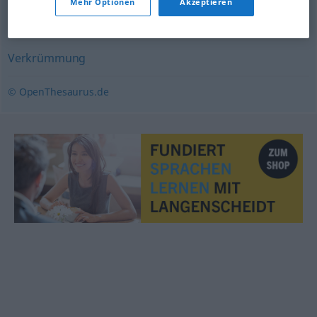
Mehr Optionen
Akzeptieren
Änderung
,
Umbruch
,
Wandel
Verkrümmung
© OpenThesaurus.de