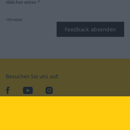
Häkchen setzen.*
*Pflichtfeld
Feedback absenden
Besuchen Sie uns auf:
facebook
YouTube
Instagram
Langenscheidt