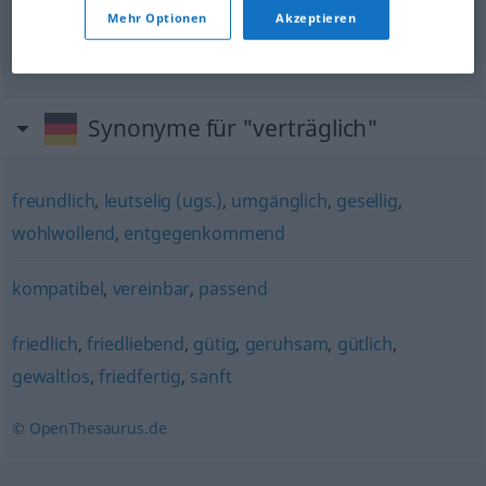
Mehr Optionen
Akzeptieren
sozial
verträglich
sociaal
verantwoord
Synonyme für "verträglich"
freundlich
,
leutselig (ugs.)
,
umgänglich
,
gesellig
,
wohlwollend
,
entgegenkommend
kompatibel
,
vereinbar
,
passend
friedlich
,
friedliebend
,
gütig
,
geruhsam
,
gütlich
,
gewaltlos
,
friedfertig
,
sanft
© OpenThesaurus.de