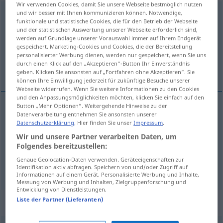
Wir verwenden Cookies, damit Sie unsere Webseite bestmöglich nutzen
und wir besser mit Ihnen kommunizieren können. Notwendige,
verträglich
[ɛː]
funktionale und statistische Cookies, die für den Betrieb der Webseite
und der statistischen Auswertung unserer Webseite erforderlich sind,
Übersicht aller Übersetzungen
werden auf Grundlage unserer Vorauswahl immer auf Ihrem Endgerät
(Für mehr Details die Übersetzung anklicken/antippen)
gespeichert. Marketing-Cookies und Cookies, die der Bereitstellung
personalisierter Werbung dienen, werden nur gespeichert, wenn Sie uns
durch einen Klick auf den „Akzeptieren“-Button Ihr Einverständnis
licht verteerbaar, te verdragen, verdraagzaam
geben. Klicken Sie ansonsten auf „Fortfahren ohne Akzeptieren“. Sie
können Ihre Einwilligung jederzeit für zukünftige Besuche unserer
Webseite widerrufen. Wenn Sie weitere Informationen zu den Cookies
und den Anpassungsmöglichkeiten möchten, klicken Sie einfach auf den
Button „Mehr Optionen“. Weitergehende Hinweise zu der
Datenverarbeitung entnehmen Sie ansonsten unserer
licht
verteerbaar
verträglich
Datenschutzerklärung
. Hier finden Sie unser
Impressum
.
Wir und unsere Partner verarbeiten Daten, um
te
verdragen
verträglich
Medikament
Folgendes bereitzustellen:
Genaue Geolocation-Daten verwenden. Geräteeigenschaften zur
verdraagzaam
verträglich
tolerant
Identifikation aktiv abfragen. Speichern von und/oder Zugriff auf
Informationen auf einem Gerät. Personalisierte Werbung und Inhalte,
Messung von Werbung und Inhalten, Zielgruppenforschung und
Entwicklung von Dienstleistungen.
Liste der Partner (Lieferanten)
Beispielsätze für "verträglich"