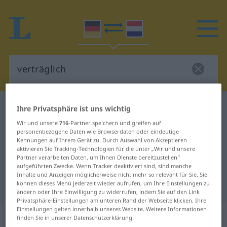
Deutsch-Niederländisch Wörterbuch
verträglich
Ihre Privatsphäre ist uns wichtig
Deutsch-Niederländisch
Wir und unsere
716
-Partner speichern und greifen auf
personenbezogene Daten wie Browserdaten oder eindeutige
Übersetzung für "verträglich"
Kennungen auf Ihrem Gerät zu. Durch Auswahl von Akzeptieren
aktivieren Sie Tracking-Technologien für die unter „Wir und unsere
Partner verarbeiten Daten, um Ihnen Dienste bereitzustellen“
aufgeführten Zwecke. Wenn Tracker deaktiviert sind, sind manche
"verträglich" Niederländisch
Inhalte und Anzeigen möglicherweise nicht mehr so relevant für Sie. Sie
können dieses Menü jederzeit wieder aufrufen, um Ihre Einstellungen zu
Übersetzung
ändern oder Ihre Einwilligung zu widerrufen, indem Sie auf den Link
Privatsphäre-Einstellungen am unteren Rand der Webseite klicken. Ihre
Einstellungen gelten innerhalb unseres Website. Weitere Informationen
„verträglich“
finden Sie in unserer Datenschutzerklärung.