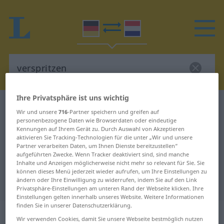
Ihre Privatsphäre ist uns wichtig
Deutsch-Niederländisch Wörterbuch
verspritzen
Wir und unsere
716
-Partner speichern und greifen auf
Deutsch-Niederländisch
personenbezogene Daten wie Browserdaten oder eindeutige
Kennungen auf Ihrem Gerät zu. Durch Auswahl von Akzeptieren
Übersetzung für "verspritzen"
aktivieren Sie Tracking-Technologien für die unter „Wir und unsere
Partner verarbeiten Daten, um Ihnen Dienste bereitzustellen“
aufgeführten Zwecke. Wenn Tracker deaktiviert sind, sind manche
Inhalte und Anzeigen möglicherweise nicht mehr so relevant für Sie. Sie
"verspritzen" Niederländisch
können dieses Menü jederzeit wieder aufrufen, um Ihre Einstellungen zu
ändern oder Ihre Einwilligung zu widerrufen, indem Sie auf den Link
Übersetzung
Privatsphäre-Einstellungen am unteren Rand der Webseite klicken. Ihre
Einstellungen gelten innerhalb unseres Website. Weitere Informationen
finden Sie in unserer Datenschutzerklärung.
„verspritzen“
Wir verwenden Cookies, damit Sie unsere Webseite bestmöglich nutzen