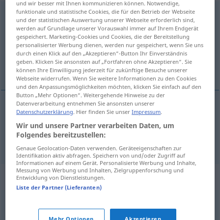
und wir besser mit Ihnen kommunizieren können. Notwendige,
funktionale und statistische Cookies, die für den Betrieb der Webseite
verspritzen
<
verspritzen
>
und der statistischen Auswertung unserer Webseite erforderlich sind,
werden auf Grundlage unserer Vorauswahl immer auf Ihrem Endgerät
Übersicht aller Übersetzungen
gespeichert. Marketing-Cookies und Cookies, die der Bereitstellung
personalisierter Werbung dienen, werden nur gespeichert, wenn Sie uns
(Für mehr Details die Übersetzung anklicken/antippen)
durch einen Klick auf den „Akzeptieren“-Button Ihr Einverständnis
geben. Klicken Sie ansonsten auf „Fortfahren ohne Akzeptieren“. Sie
verstuiven, volspatten
können Ihre Einwilligung jederzeit für zukünftige Besuche unserer
Webseite widerrufen. Wenn Sie weitere Informationen zu den Cookies
und den Anpassungsmöglichkeiten möchten, klicken Sie einfach auf den
Button „Mehr Optionen“. Weitergehende Hinweise zu der
Datenverarbeitung entnehmen Sie ansonsten unserer
Datenschutzerklärung
. Hier finden Sie unser
Impressum
.
verstuiven
verspritzen
zerstäuben
Wir und unsere Partner verarbeiten Daten, um
Folgendes bereitzustellen:
volspatten
verspritzen
verschmutzen
Genaue Geolocation-Daten verwenden. Geräteeigenschaften zur
Identifikation aktiv abfragen. Speichern von und/oder Zugriff auf
Informationen auf einem Gerät. Personalisierte Werbung und Inhalte,
Messung von Werbung und Inhalten, Zielgruppenforschung und
Synonyme für "verspritzen"
Entwicklung von Dienstleistungen.
Liste der Partner (Lieferanten)
spritzen
Mehr Optionen
Akzeptieren