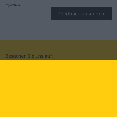
*Pflichtfeld
Feedback absenden
Besuchen Sie uns auf:
facebook
YouTube
Instagram
Langenscheidt
NUTZUNGSBEDINGUNGEN