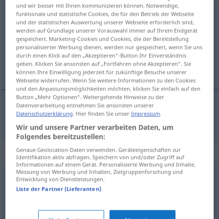
und wir besser mit Ihnen kommunizieren können. Notwendige,
verschenken
funktionale und statistische Cookies, die für den Betrieb der Webseite
<
verschenken
>
und der statistischen Auswertung unserer Webseite erforderlich sind,
werden auf Grundlage unserer Vorauswahl immer auf Ihrem Endgerät
Übersicht aller Übersetzungen
gespeichert. Marketing-Cookies und Cookies, die der Bereitstellung
(Für mehr Details die Übersetzung anklicken/antippen)
personalisierter Werbung dienen, werden nur gespeichert, wenn Sie uns
durch einen Klick auf den „Akzeptieren“-Button Ihr Einverständnis
geben. Klicken Sie ansonsten auf „Fortfahren ohne Akzeptieren“. Sie
weggeven, schenken
können Ihre Einwilligung jederzeit für zukünftige Besuche unserer
Webseite widerrufen. Wenn Sie weitere Informationen zu den Cookies
und den Anpassungsmöglichkeiten möchten, klicken Sie einfach auf den
Button „Mehr Optionen“. Weitergehende Hinweise zu der
Datenverarbeitung entnehmen Sie ansonsten unserer
Datenschutzerklärung
. Hier finden Sie unser
Impressum
.
weggeven
, (weg)schenken
verschenken
Wir und unsere Partner verarbeiten Daten, um
Folgendes bereitzustellen:
Genaue Geolocation-Daten verwenden. Geräteeigenschaften zur
Synonyme für "verschenken"
Identifikation aktiv abfragen. Speichern von und/oder Zugriff auf
Informationen auf einem Gerät. Personalisierte Werbung und Inhalte,
Messung von Werbung und Inhalten, Zielgruppenforschung und
Entwicklung von Dienstleistungen.
verspielen
,
vertun (Chance)
Liste der Partner (Lieferanten)
(sich) verschwenden (emphatisch)
,
(sich) vergeuden (an)