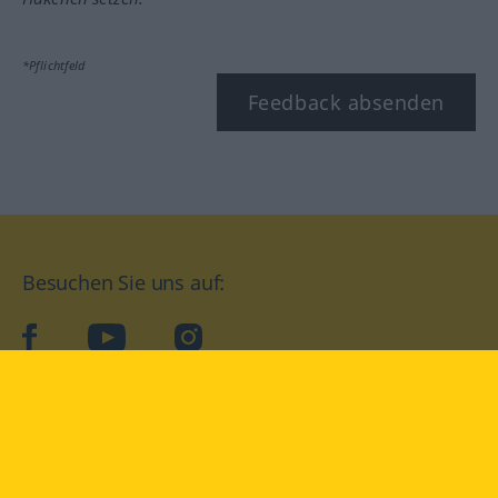
*Pflichtfeld
Feedback absenden
Besuchen Sie uns auf:
facebook
YouTube
Instagram
Langenscheidt