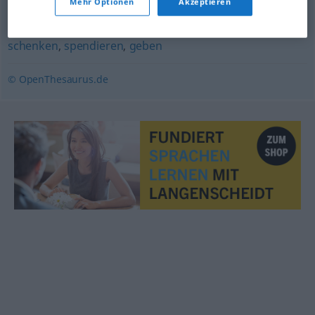
Mehr Optionen
Akzeptieren
(geh.)
schenken
,
spendieren
,
geben
© OpenThesaurus.de