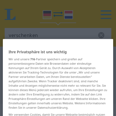
Ihre Privatsphäre ist uns wichtig
Deutsch-Niederländisch Wörterbuch
verschenken
Wir und unsere
716
-Partner speichern und greifen auf
Deutsch-Niederländisch
personenbezogene Daten wie Browserdaten oder eindeutige
Kennungen auf Ihrem Gerät zu. Durch Auswahl von Akzeptieren
Übersetzung für "verschenken"
aktivieren Sie Tracking-Technologien für die unter „Wir und unsere
Partner verarbeiten Daten, um Ihnen Dienste bereitzustellen“
aufgeführten Zwecke. Wenn Tracker deaktiviert sind, sind manche
"verschenken" Niederländisch
Inhalte und Anzeigen möglicherweise nicht mehr so relevant für Sie. Sie
können dieses Menü jederzeit wieder aufrufen, um Ihre Einstellungen zu
Übersetzung
ändern oder Ihre Einwilligung zu widerrufen, indem Sie auf den Link
Privatsphäre-Einstellungen am unteren Rand der Webseite klicken. Ihre
Einstellungen gelten innerhalb unseres Website. Weitere Informationen
finden Sie in unserer Datenschutzerklärung.
„verschenken“
Wir verwenden Cookies, damit Sie unsere Webseite bestmöglich nutzen