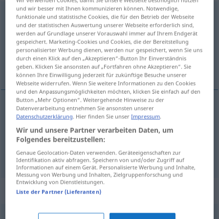
und wir besser mit Ihnen kommunizieren können. Notwendige,
verpflichten
<
verpflichten
>
funktionale und statistische Cookies, die für den Betrieb der Webseite
und der statistischen Auswertung unserer Webseite erforderlich sind,
Übersicht aller Übersetzungen
werden auf Grundlage unserer Vorauswahl immer auf Ihrem Endgerät
gespeichert. Marketing-Cookies und Cookies, die der Bereitstellung
(Für mehr Details die Übersetzung anklicken/antippen)
personalisierter Werbung dienen, werden nur gespeichert, wenn Sie uns
durch einen Klick auf den „Akzeptieren“-Button Ihr Einverständnis
verplichten, engageren
geben. Klicken Sie ansonsten auf „Fortfahren ohne Akzeptieren“. Sie
können Ihre Einwilligung jederzeit für zukünftige Besuche unserer
Webseite widerrufen. Wenn Sie weitere Informationen zu den Cookies
und den Anpassungsmöglichkeiten möchten, klicken Sie einfach auf den
Button „Mehr Optionen“. Weitergehende Hinweise zu der
Datenverarbeitung entnehmen Sie ansonsten unserer
verplichten
verpflichten
Datenschutzerklärung
. Hier finden Sie unser
Impressum
.
Wir und unsere Partner verarbeiten Daten, um
Folgendes bereitzustellen:
engageren
verpflichten
einstellen
Genaue Geolocation-Daten verwenden. Geräteeigenschaften zur
Identifikation aktiv abfragen. Speichern von und/oder Zugriff auf
Informationen auf einem Gerät. Personalisierte Werbung und Inhalte,
Messung von Werbung und Inhalten, Zielgruppenforschung und
Entwicklung von Dienstleistungen.
Synonyme für "verpflichten"
Liste der Partner (Lieferanten)