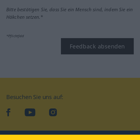
Bitte bestätigen Sie, dass Sie ein Mensch sind, indem Sie ein
Häkchen setzen.*
*Pflichtfeld
Feedback absenden
Besuchen Sie uns auf:
facebook
YouTube
Instagram