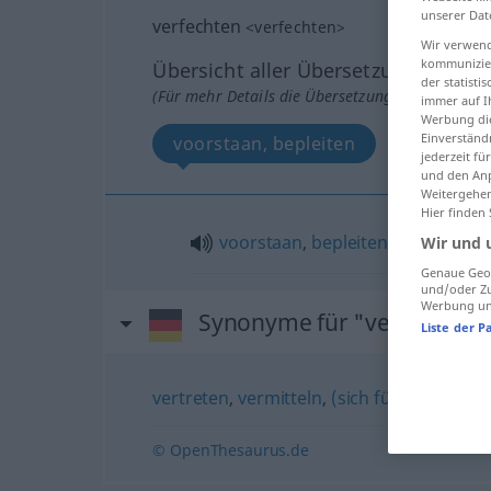
unserer Dat
verfechten
<
verfechten
>
Wir verwend
kommunizier
Übersicht aller Übersetzungen
der statist
(Für mehr Details die Übersetzung anklicken/an
immer auf I
Werbung die
Einverständ
voorstaan, bepleiten
jederzeit f
und den Anp
Weitergehen
Hier finden
voorstaan
,
bepleiten
Wir und 
Genaue Geol
und/oder Zu
Werbung und
Synonyme für "verfechten
Liste der P
vertreten
,
vermitteln
,
(sich für etwas) a
© OpenThesaurus.de