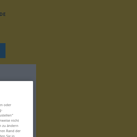
DE
en oder
g-
ustellen“
rweise nicht
en zu ändern
eren Rand der
den Sie in