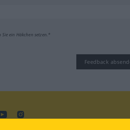
m Sie ein Häkchen setzen.*
Feedback absend
ook
YouTube
Instagram