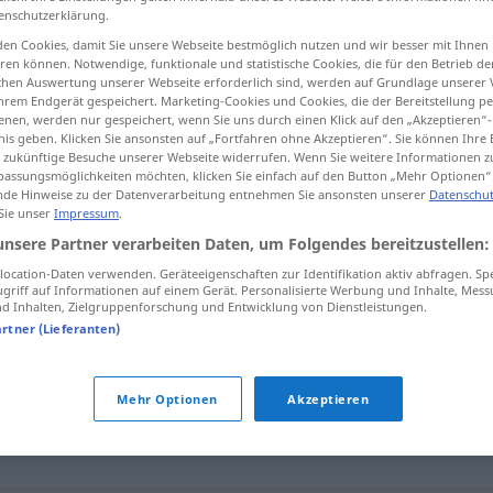
enschutzerklärung.
en Cookies, damit Sie unsere Webseite bestmöglich nutzen und wir besser mit Ihnen
en können. Notwendige, funktionale und statistische Cookies, die für den Betrieb d
ischen Auswertung unserer Webseite erforderlich sind, werden auf Grundlage unserer
tippen)
hrem Endgerät gespeichert. Marketing-Cookies und Cookies, die der Bereitstellung per
nen, werden nur gespeichert, wenn Sie uns durch einen Klick auf den „Akzeptieren“-
nis geben. Klicken Sie ansonsten auf „Fortfahren ohne Akzeptieren“. Sie können Ihre 
ür zukünftige Besuche unserer Webseite widerrufen. Wenn Sie weitere Informationen 
assungsmöglichkeiten möchten, klicken Sie einfach auf den Button „Mehr Optionen“
de Hinweise zu der Datenverarbeitung entnehmen Sie ansonsten unserer
Datenschut
 Sie unser
Impressum
.
verfechten
unsere Partner verarbeiten Daten, um Folgendes bereitzustellen:
ocation-Daten verwenden. Geräteeigenschaften zur Identifikation aktiv abfragen. Sp
griff auf Informationen auf einem Gerät. Personalisierte Werbung und Inhalte, Mes
 Inhalten, Zielgruppenforschung und Entwicklung von Dienstleistungen.
"
artner (Lieferanten)
ussprechen
,
rechtfertigen
,
verteidigen
Mehr Optionen
Akzeptieren