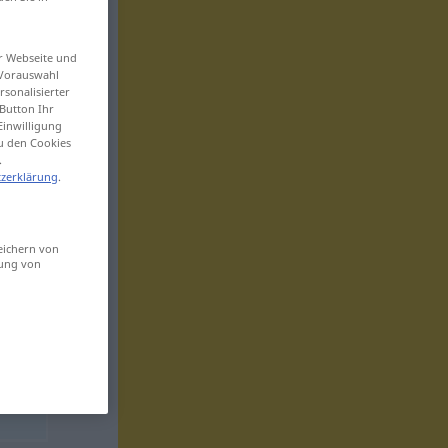
er Webseite und
 Vorauswahl
sonalisierter
Button Ihr
Einwilligung
zu den Cookies
.
zerklärung
.
eichern von
sung von