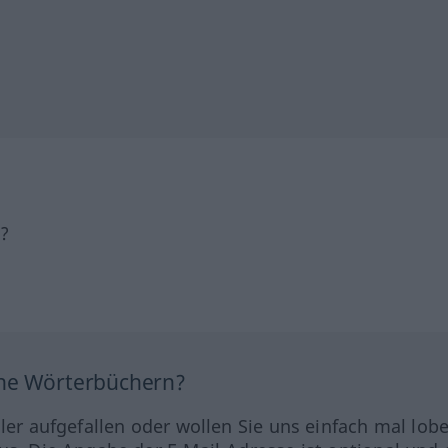
h?
ine Wörterbüchern?
hler aufgefallen oder wollen Sie uns einfach mal lob