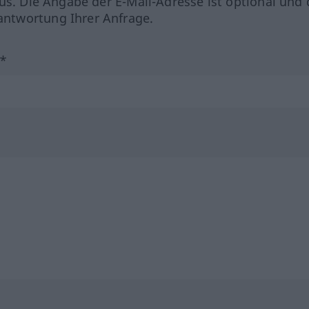
us. Die Angabe der E-Mail-Adresse ist optional und 
ntwortung Ihrer Anfrage.
?*