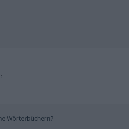
h?
ine Wörterbüchern?