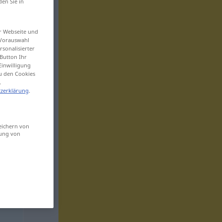
den Sie in
er Webseite und
 Vorauswahl
sonalisierter
Button Ihr
Einwilligung
zu den Cookies
.
zerklärung
.
eichern von
sung von