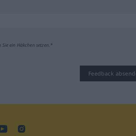
m Sie ein Häkchen setzen.*
Feedback absend
ook
YouTube
Instagram