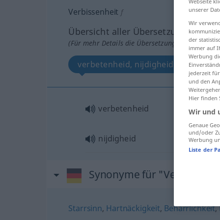
Webseite kli
unserer Dat
Verbissenheit
f
Wir verwend
Übersicht aller Übersetzungen
kommunizier
der statist
(Für mehr Details die Übersetzung anklicken/an
immer auf I
Werbung die
verbetenheid, nijdigheid
Einverständ
jederzeit f
und den Anp
Weitergehen
Hier finden
verbetenheid
Wir und 
Genaue Geol
und/oder Zu
nijdigheid
Werbung und
Liste der P
Synonyme für "Verbissenhe
Starrsinn
,
Hartnäckigkeit
,
Beharrlichkeit
,