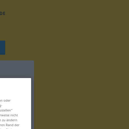
DE
en oder
g-
ustellen“
rweise nicht
en zu ändern
eren Rand der