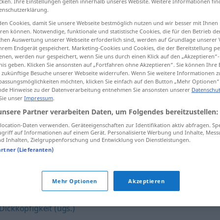
cken. Ihre Einstellungen gelten innerhalb unseres Website. Weitere Informationen fin
enschutzerklärung.
en Cookies, damit Sie unsere Webseite bestmöglich nutzen und wir besser mit Ihnen
en können. Notwendige, funktionale und statistische Cookies, die für den Betrieb d
ischen Auswertung unserer Webseite erforderlich sind, werden auf Grundlage unserer
tippen)
hrem Endgerät gespeichert. Marketing-Cookies und Cookies, die der Bereitstellung per
nen, werden nur gespeichert, wenn Sie uns durch einen Klick auf den „Akzeptieren“-
nis geben. Klicken Sie ansonsten auf „Fortfahren ohne Akzeptieren“. Sie können Ihre 
ür zukünftige Besuche unserer Webseite widerrufen. Wenn Sie weitere Informationen 
assungsmöglichkeiten möchten, klicken Sie einfach auf den Button „Mehr Optionen“
de Hinweise zu der Datenverarbeitung entnehmen Sie ansonsten unserer
Datenschut
 Sie unser
Impressum
.
Verbissenheit
unsere Partner verarbeiten Daten, um Folgendes bereitzustellen:
ocation-Daten verwenden. Geräteeigenschaften zur Identifikation aktiv abfragen. Sp
griff auf Informationen auf einem Gerät. Personalisierte Werbung und Inhalte, Mes
Verbissenheit
 Inhalten, Zielgruppenforschung und Entwicklung von Dienstleistungen.
artner (Lieferanten)
it"
Mehr Optionen
Akzeptieren
Dickköpfigkeit (ugs.)