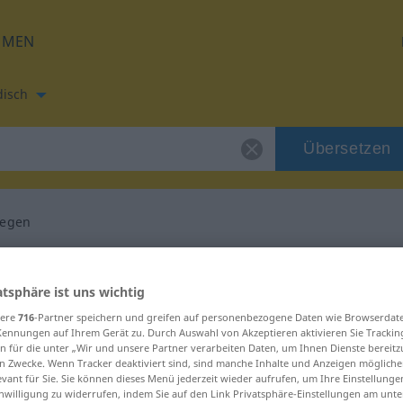
HMEN
disch
Übersetzen
iegen
etzung für "verbiegen"
atsphäre ist uns wichtig
ersetzung
sere
716
-Partner speichern und greifen auf personenbezogene Daten wie Browserdat
Kennungen auf Ihrem Gerät zu. Durch Auswahl von Akzeptieren aktivieren Sie Trackin
n für die unter „Wir und unsere Partner verarbeiten Daten, um Ihnen Dienste bereitz
n Zwecke. Wenn Tracker deaktiviert sind, sind manche Inhalte und Anzeigen mögliche
evant für Sie. Sie können dieses Menü jederzeit wieder aufrufen, um Ihre Einstellung
inwilligung zu widerrufen, indem Sie auf den Link Privatsphäre-Einstellungen am unt