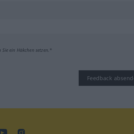
m Sie ein Häkchen setzen.*
Feedback absend
ook
YouTube
Instagram