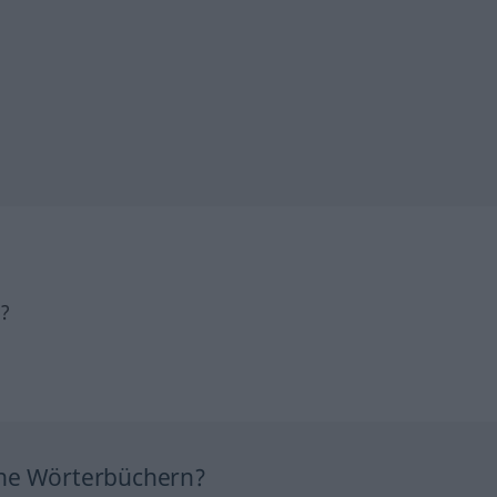
h?
ine Wörterbüchern?