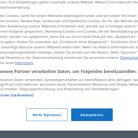
cken. Ihre Einstellungen gelten innerhalb unseres Website. Weitere Informationen fin
enschutzerklärung.
en Cookies, damit Sie unsere Webseite bestmöglich nutzen und wir besser mit Ihnen
en können. Notwendige, funktionale und statistische Cookies, die für den Betrieb d
ischen Auswertung unserer Webseite erforderlich sind, werden auf Grundlage unserer
tippen)
hrem Endgerät gespeichert. Marketing-Cookies und Cookies, die der Bereitstellung per
nen, werden nur gespeichert, wenn Sie uns durch einen Klick auf den „Akzeptieren“-
nis geben. Klicken Sie ansonsten auf „Fortfahren ohne Akzeptieren“. Sie können Ihre 
ür zukünftige Besuche unserer Webseite widerrufen. Wenn Sie weitere Informationen 
assungsmöglichkeiten möchten, klicken Sie einfach auf den Button „Mehr Optionen“
de Hinweise zu der Datenverarbeitung entnehmen Sie ansonsten unserer
Datenschut
 Sie unser
Impressum
.
verbiegen
unsere Partner verarbeiten Daten, um Folgendes bereitzustellen:
ocation-Daten verwenden. Geräteeigenschaften zur Identifikation aktiv abfragen. Sp
griff auf Informationen auf einem Gerät. Personalisierte Werbung und Inhalte, Mes
 Inhalten, Zielgruppenforschung und Entwicklung von Dienstleistungen.
artner (Lieferanten)
Mehr Optionen
Akzeptieren
en (Holz)
,
(sich) werfen (Holz)