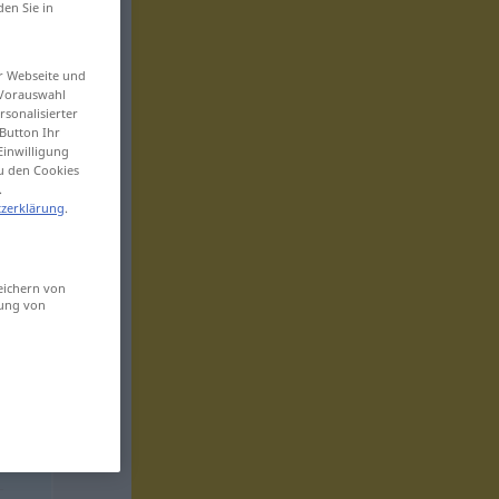
den Sie in
er Webseite und
 Vorauswahl
sonalisierter
Button Ihr
Einwilligung
zu den Cookies
.
zerklärung
.
eichern von
sung von