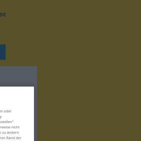
DE
en oder
g-
ustellen“
rweise nicht
en zu ändern
eren Rand der