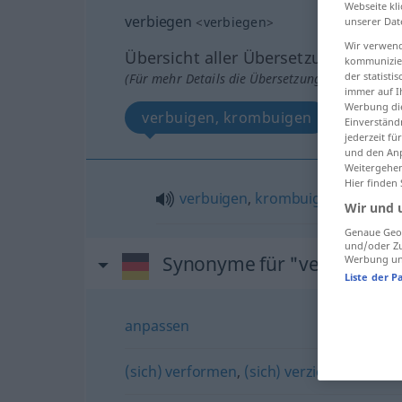
Webseite kli
verbiegen
<
verbiegen
>
unserer Dat
Wir verwend
Übersicht aller Übersetzungen
kommunizier
der statist
(Für mehr Details die Übersetzung anklicken/an
immer auf I
Werbung die
verbuigen, krombuigen
Einverständ
jederzeit f
und den Anp
Weitergehen
Hier finden
verbuigen
,
krombuigen
Wir und 
Genaue Geol
und/oder Zu
Synonyme für "verbiegen"
Werbung und
Liste der P
anpassen
(sich) verformen
,
(sich) verziehen
,
arbeit