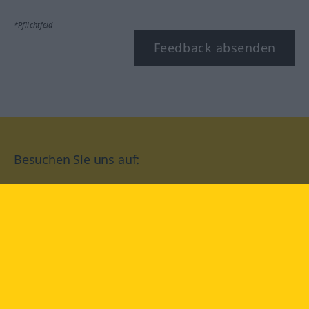
*Pflichtfeld
Feedback absenden
Besuchen Sie uns auf:
facebook
YouTube
Instagram
Langenscheidt