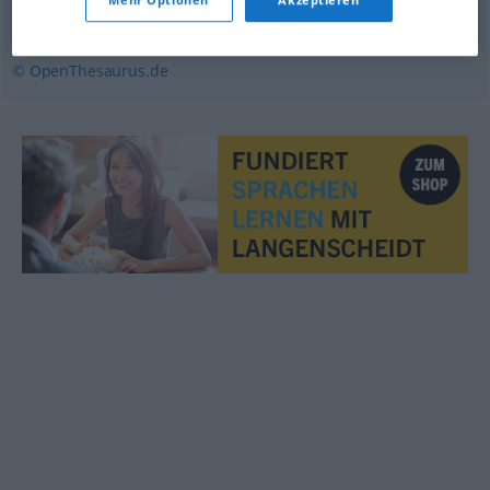
fehlerhaft
,
irrig (geh.)
,
unrichtig
,
falsch (sein)
,
unkorrekt
© OpenThesaurus.de