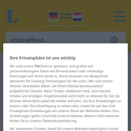
Ihre Privatsphäre ist uns wichtig
Deutsch-Niederländisch Wörterbuch
Wir und unsere
716
-Partner speichern und greifen auf
unzutreffend
personenbezogene Daten wie Browserdaten oder eindeutige
Kennungen auf Ihrem Gerät zu. Durch Auswahl von Akzeptieren
Deutsch-Niederländisch
aktivieren Sie Tracking-Technologien für die unter „Wir und unsere
Partner verarbeiten Daten, um Ihnen Dienste bereitzustellen“
Übersetzung für "unzutreffend"
aufgeführten Zwecke. Wenn Tracker deaktiviert sind, sind manche
Inhalte und Anzeigen möglicherweise nicht mehr so relevant für Sie. Sie
können dieses Menü jederzeit wieder aufrufen, um Ihre Einstellungen zu
"unzutreffend" Niederländisch
ändern oder Ihre Einwilligung zu widerrufen, indem Sie auf den Link
Privatsphäre-Einstellungen am unteren Rand der Webseite klicken. Ihre
Übersetzung
Einstellungen gelten innerhalb unseres Website. Weitere Informationen
finden Sie in unserer Datenschutzerklärung.
Wir verwenden Cookies, damit Sie unsere Webseite bestmöglich nutzen