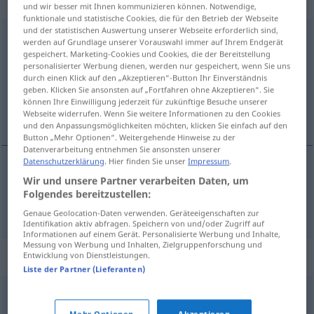
„unzutreffend“
und wir besser mit Ihnen kommunizieren können. Notwendige,
funktionale und statistische Cookies, die für den Betrieb der Webseite
und der statistischen Auswertung unserer Webseite erforderlich sind,
unzutreffend
[ˈʊ-]
werden auf Grundlage unserer Vorauswahl immer auf Ihrem Endgerät
gespeichert. Marketing-Cookies und Cookies, die der Bereitstellung
Übersicht aller Übersetzungen
personalisierter Werbung dienen, werden nur gespeichert, wenn Sie uns
durch einen Klick auf den „Akzeptieren“-Button Ihr Einverständnis
(Für mehr Details die Übersetzung anklicken/antippen)
geben. Klicken Sie ansonsten auf „Fortfahren ohne Akzeptieren“. Sie
können Ihre Einwilligung jederzeit für zukünftige Besuche unserer
onjuist, niet ter zake dienend
Webseite widerrufen. Wenn Sie weitere Informationen zu den Cookies
und den Anpassungsmöglichkeiten möchten, klicken Sie einfach auf den
Button „Mehr Optionen“. Weitergehende Hinweise zu der
Datenverarbeitung entnehmen Sie ansonsten unserer
Datenschutzerklärung
. Hier finden Sie unser
Impressum
.
Wir und unsere Partner verarbeiten Daten, um
onjuist
, niet ter
zake
dienend
unzutreffend
Folgendes bereitzustellen:
Genaue Geolocation-Daten verwenden. Geräteeigenschaften zur
Identifikation aktiv abfragen. Speichern von und/oder Zugriff auf
Informationen auf einem Gerät. Personalisierte Werbung und Inhalte,
Messung von Werbung und Inhalten, Zielgruppenforschung und
Synonyme für "unzutreffend"
Entwicklung von Dienstleistungen.
Liste der Partner (Lieferanten)
verkehrt (ugs.)
,
unhaltbar
,
inkorrekt
,
unsachgemäß
,
Mehr Optionen
Akzeptieren