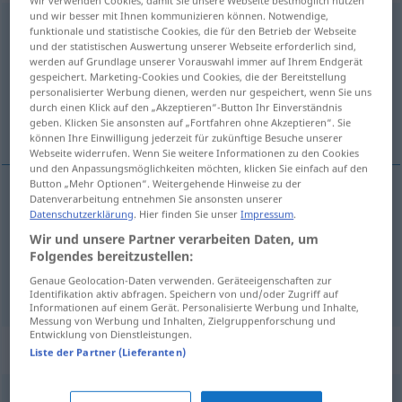
Wir verwenden Cookies, damit Sie unsere Webseite bestmöglich nutzen
und wir besser mit Ihnen kommunizieren können. Notwendige,
Unterricht
m
<
-(e)s
;
keine Pluralform
>
funktionale und statistische Cookies, die für den Betrieb der Webseite
und der statistischen Auswertung unserer Webseite erforderlich sind,
Übersicht aller Übersetzungen
werden auf Grundlage unserer Vorauswahl immer auf Ihrem Endgerät
gespeichert. Marketing-Cookies und Cookies, die der Bereitstellung
(Für mehr Details die Übersetzung anklicken/antippen)
personalisierter Werbung dienen, werden nur gespeichert, wenn Sie uns
durch einen Klick auf den „Akzeptieren“-Button Ihr Einverständnis
het onderwijs, les
geben. Klicken Sie ansonsten auf „Fortfahren ohne Akzeptieren“. Sie
können Ihre Einwilligung jederzeit für zukünftige Besuche unserer
Webseite widerrufen. Wenn Sie weitere Informationen zu den Cookies
und den Anpassungsmöglichkeiten möchten, klicken Sie einfach auf den
Button „Mehr Optionen“. Weitergehende Hinweise zu der
Datenverarbeitung entnehmen Sie ansonsten unserer
(het)
onderwijs
Unterricht
Datenschutzerklärung
. Hier finden Sie unser
Impressum
.
Wir und unsere Partner verarbeiten Daten, um
Folgendes bereitzustellen:
les
Unterricht
Stunde
Genaue Geolocation-Daten verwenden. Geräteeigenschaften zur
Identifikation aktiv abfragen. Speichern von und/oder Zugriff auf
Informationen auf einem Gerät. Personalisierte Werbung und Inhalte,
Messung von Werbung und Inhalten, Zielgruppenforschung und
Entwicklung von Dienstleistungen.
Beispielsätze für "Unterricht"
Liste der Partner (Lieferanten)