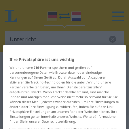
Ihre Privatsphäre ist uns wichtig
Deutsch-Niederländisch Wörterbuch
Unterricht
Wir und unsere
716
-Partner speichern und greifen auf
Deutsch-Niederländisch
personenbezogene Daten wie Browserdaten oder eindeutige
Kennungen auf Ihrem Gerät zu. Durch Auswahl von Akzeptieren
Übersetzung für "Unterricht"
aktivieren Sie Tracking-Technologien für die unter „Wir und unsere
Partner verarbeiten Daten, um Ihnen Dienste bereitzustellen“
aufgeführten Zwecke. Wenn Tracker deaktiviert sind, sind manche
"Unterricht" Niederländisch
Inhalte und Anzeigen möglicherweise nicht mehr so relevant für Sie. Sie
können dieses Menü jederzeit wieder aufrufen, um Ihre Einstellungen zu
Übersetzung
ändern oder Ihre Einwilligung zu widerrufen, indem Sie auf den Link
Privatsphäre-Einstellungen am unteren Rand der Webseite klicken. Ihre
Einstellungen gelten innerhalb unseres Website. Weitere Informationen
„Unterricht“
: Maskulinum, männlich
finden Sie in unserer Datenschutzerklärung.