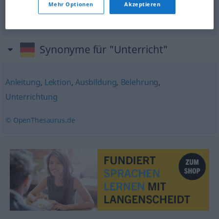
berufsbildender Unterricht
Mehr Optionen
Akzeptieren
(het)
beroepsonderwijs
Synonyme für "Unterricht"
Anleitung
,
Lektion
,
Ausbildung
,
Belehrung
,
Unterrichtung
© OpenThesaurus.de