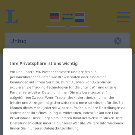
Ihre Privatsphäre ist uns wichtig
Deutsch-Niederländisch Wörterbuch
Unfug
Deutsch-Niederländisch
Wir und unsere
716
-Partner speichern und greifen auf
personenbezogene Daten wie Browserdaten oder eindeutige
Übersetzung für "Unfug"
Kennungen auf Ihrem Gerät zu. Durch Auswahl von Akzeptieren
aktivieren Sie Tracking-Technologien für die unter „Wir und unsere
Partner verarbeiten Daten, um Ihnen Dienste bereitzustellen“
aufgeführten Zwecke. Wenn Tracker deaktiviert sind, sind manche
"Unfug" Niederländisch
Inhalte und Anzeigen möglicherweise nicht mehr so relevant für Sie. Sie
können dieses Menü jederzeit wieder aufrufen, um Ihre Einstellungen zu
Übersetzung
ändern oder Ihre Einwilligung zu widerrufen, indem Sie auf den Link
Privatsphäre-Einstellungen am unteren Rand der Webseite klicken. Ihre
Einstellungen gelten innerhalb unseres Website. Weitere Informationen
„Unfug“
: Maskulinum, männlich
finden Sie in unserer Datenschutzerklärung.