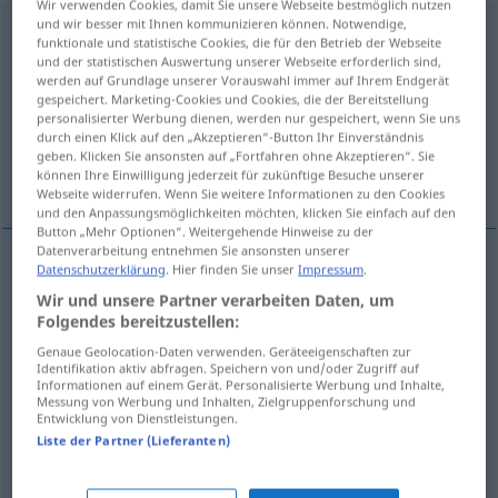
Wir verwenden Cookies, damit Sie unsere Webseite bestmöglich nutzen
und wir besser mit Ihnen kommunizieren können. Notwendige,
Unfug
[ˈʊ-]
m
<
-(e)s
;
keine Pluralform
>
funktionale und statistische Cookies, die für den Betrieb der Webseite
und der statistischen Auswertung unserer Webseite erforderlich sind,
Übersicht aller Übersetzungen
werden auf Grundlage unserer Vorauswahl immer auf Ihrem Endgerät
gespeichert. Marketing-Cookies und Cookies, die der Bereitstellung
(Für mehr Details die Übersetzung anklicken/antippen)
personalisierter Werbung dienen, werden nur gespeichert, wenn Sie uns
durch einen Klick auf den „Akzeptieren“-Button Ihr Einverständnis
baldadigheid, straatschenderij, onzin, het
geben. Klicken Sie ansonsten auf „Fortfahren ohne Akzeptieren“. Sie
kattenkwaad
können Ihre Einwilligung jederzeit für zukünftige Besuche unserer
Webseite widerrufen. Wenn Sie weitere Informationen zu den Cookies
und den Anpassungsmöglichkeiten möchten, klicken Sie einfach auf den
Button „Mehr Optionen“. Weitergehende Hinweise zu der
Datenverarbeitung entnehmen Sie ansonsten unserer
Datenschutzerklärung
. Hier finden Sie unser
Impressum
.
baldadigheid
,
straatschenderij
Unfug
Wir und unsere Partner verarbeiten Daten, um
Folgendes bereitzustellen:
Straßenunfug
Genaue Geolocation-Daten verwenden. Geräteeigenschaften zur
Identifikation aktiv abfragen. Speichern von und/oder Zugriff auf
onzin
Unfug
Unsinn
Informationen auf einem Gerät. Personalisierte Werbung und Inhalte,
Messung von Werbung und Inhalten, Zielgruppenforschung und
Entwicklung von Dienstleistungen.
(het)
kattenkwaad
Unfug
Schabernack
Liste der Partner (Lieferanten)