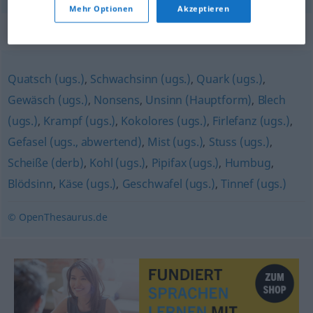
Mehr Optionen
Akzeptieren
Synonyme für "Unfug"
Quatsch (ugs.)
,
Schwachsinn (ugs.)
,
Quark (ugs.)
,
Gewäsch (ugs.)
,
Nonsens
,
Unsinn (Hauptform)
,
Blech
(ugs.)
,
Krampf (ugs.)
,
Kokolores (ugs.)
,
Firlefanz (ugs.)
,
Gefasel (ugs., abwertend)
,
Mist (ugs.)
,
Stuss (ugs.)
,
Scheiße (derb)
,
Kohl (ugs.)
,
Pipifax (ugs.)
,
Humbug
,
Blödsinn
,
Käse (ugs.)
,
Geschwafel (ugs.)
,
Tinnef (ugs.)
© OpenThesaurus.de