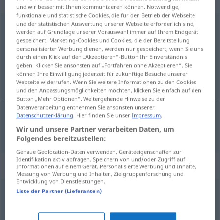
„unermesslich“
und wir besser mit Ihnen kommunizieren können. Notwendige,
funktionale und statistische Cookies, die für den Betrieb der Webseite
und der statistischen Auswertung unserer Webseite erforderlich sind,
unermesslich
werden auf Grundlage unserer Vorauswahl immer auf Ihrem Endgerät
gespeichert. Marketing-Cookies und Cookies, die der Bereitstellung
Übersicht aller Übersetzungen
personalisierter Werbung dienen, werden nur gespeichert, wenn Sie uns
(Für mehr Details die Übersetzung anklicken/antippen)
durch einen Klick auf den „Akzeptieren“-Button Ihr Einverständnis
geben. Klicken Sie ansonsten auf „Fortfahren ohne Akzeptieren“. Sie
können Ihre Einwilligung jederzeit für zukünftige Besuche unserer
onmetelijk
Webseite widerrufen. Wenn Sie weitere Informationen zu den Cookies
und den Anpassungsmöglichkeiten möchten, klicken Sie einfach auf den
Button „Mehr Optionen“. Weitergehende Hinweise zu der
Datenverarbeitung entnehmen Sie ansonsten unserer
Datenschutzerklärung
. Hier finden Sie unser
Impressum
.
onmetelijk
unermesslich
Wir und unsere Partner verarbeiten Daten, um
Folgendes bereitzustellen:
Genaue Geolocation-Daten verwenden. Geräteeigenschaften zur
Identifikation aktiv abfragen. Speichern von und/oder Zugriff auf
Synonyme für "unermesslich"
Informationen auf einem Gerät. Personalisierte Werbung und Inhalte,
Messung von Werbung und Inhalten, Zielgruppenforschung und
Entwicklung von Dienstleistungen.
Liste der Partner (Lieferanten)
monströs
,
mächtig
,
immens
,
riesig
,
formidabel (geh.)
,
kolossal
,
aberwitzig
,
enorm
,
gewaltig
,
überdimensional
,