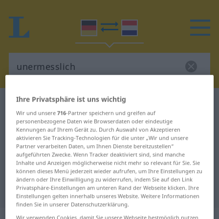
Ihre Privatsphäre ist uns wichtig
Deutsch-Niederländisch Wörterbuch
Wir und unsere
716
-Partner speichern und greifen auf
unermesslich
personenbezogene Daten wie Browserdaten oder eindeutige
Deutsch-Niederländisch
Kennungen auf Ihrem Gerät zu. Durch Auswahl von Akzeptieren
aktivieren Sie Tracking-Technologien für die unter „Wir und unsere
Übersetzung für "unermesslich"
Partner verarbeiten Daten, um Ihnen Dienste bereitzustellen“
aufgeführten Zwecke. Wenn Tracker deaktiviert sind, sind manche
Inhalte und Anzeigen möglicherweise nicht mehr so relevant für Sie. Sie
können dieses Menü jederzeit wieder aufrufen, um Ihre Einstellungen zu
"unermesslich" Niederländisch
ändern oder Ihre Einwilligung zu widerrufen, indem Sie auf den Link
Privatsphäre-Einstellungen am unteren Rand der Webseite klicken. Ihre
Übersetzung
Einstellungen gelten innerhalb unseres Website. Weitere Informationen
finden Sie in unserer Datenschutzerklärung.
Wir verwenden Cookies, damit Sie unsere Webseite bestmöglich nutzen