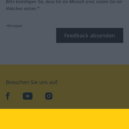
Bitte bestätigen Sie, dass Sie ein Mensch sind, indem Sie ein
Häkchen setzen.*
*Pflichtfeld
Feedback absenden
Besuchen Sie uns auf:
facebook
YouTube
Instagram