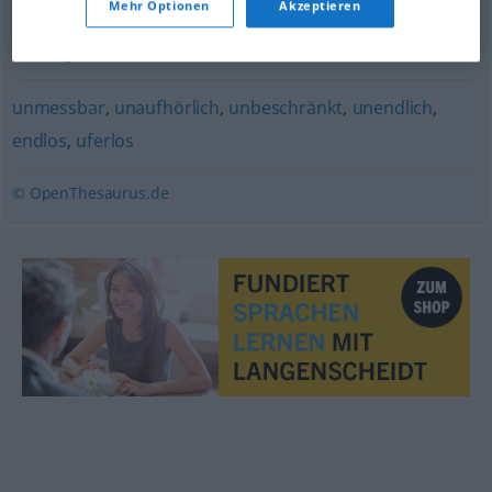
Mehr Optionen
Akzeptieren
ungeheuer
,
gigantisch
,
monumental
,
astronomisch
,
riesengroß
unmessbar
,
unaufhörlich
,
unbeschränkt
,
unendlich
,
endlos
,
uferlos
© OpenThesaurus.de